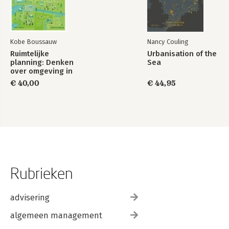
Kobe Boussauw
Nancy Couling
Ruimtelijke
Urbanisation of the
planning: Denken
Sea
over omgeving in
Vlaanderen en
€ 40,00
€ 44,95
Brussel
Rubrieken
advisering
algemeen management