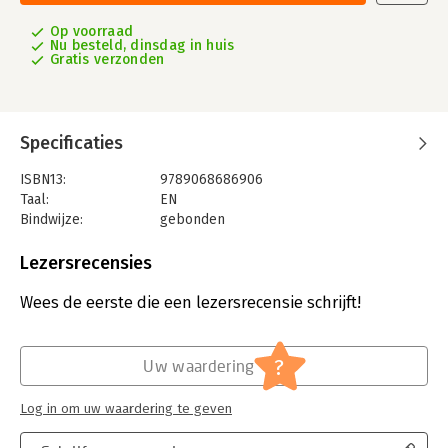
Op voorraad
Nu besteld, dinsdag in huis
Gratis verzonden
Specificaties
ISBN13:
9789068686906
Taal:
EN
Bindwijze:
gebonden
Aantal pagina's:
304
Uitgever:
Thoth, Uitgeverij
Lezersrecensies
Druk:
1
Verschijningsdatum:
22-1-2016
Wees de eerste die een lezersrecensie schrijft!
Hoofdrubriek:
Wetenschap en techniek
?
Uw waardering
Log in om uw waardering te geven