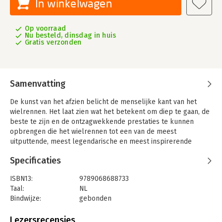
In winkelwagen
Op voorraad
Nu besteld, dinsdag in huis
Gratis verzonden
Samenvatting
De kunst van het afzien belicht de menselijke kant van het
wielrennen. Het laat zien wat het betekent om diep te gaan, de
beste te zijn en de ontzagwekkende prestaties te kunnen
opbrengen die het wielrennen tot een van de meest
uitputtende, meest legendarische en meest inspirerende
sporten ter wereld maken.
Specificaties
Van de strijd tegen de elementen en het parcours tot de
epische beklimmingen, valpartijen, blessures en herstel; de
ISBN13:
9789068688733
persoonlijke offers, je lichaam tot het uiterste drijven, trainen,
Taal:
NL
winnen, verliezen en lange seizoenen van huis; de sterren, het
Bindwijze:
gebonden
nieuwe talent en de legendes – dit boek legt het allemaal vast
Aantal pagina's:
288
en brengt je dichter bij de renners dan ooit.
Uitgever:
Thoth, Uitgeverij
Lezersrecensies