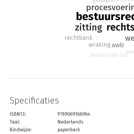
procesvoeri
bestuursre
recht
zitting
we
rechtbank
wraking
awb
pr
bestuurlijke lus
Specificaties
ISBN13:
9789069166964
Taal:
Nederlands
Bindwijze:
paperback