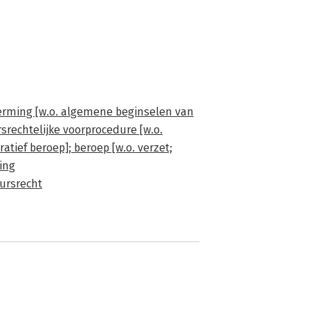
erming [w.o. algemene beginselen van
rsrechtelijke voorprocedure [w.o.
atief beroep]; beroep [w.o. verzet;
ing
uursrecht