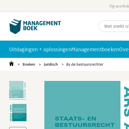
Op werkda
Uitdagingen + oplossingen
Managementboeken
Ove
Boeken
Juridisch
Bij de bestuursrechter