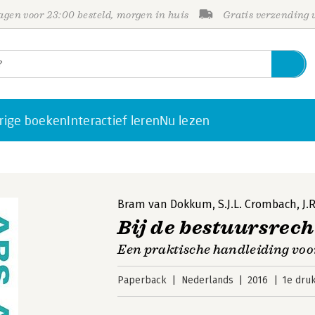
gen voor 23:00 besteld, morgen in huis
Gratis verzending
rige boeken
Interactief leren
Nu lezen
Bram van Dokkum
,
S.J.L. Crombach
,
J.
Bij de bestuursrech
Een praktische handleiding voor
Paperback
Nederlands
2016
1e dru