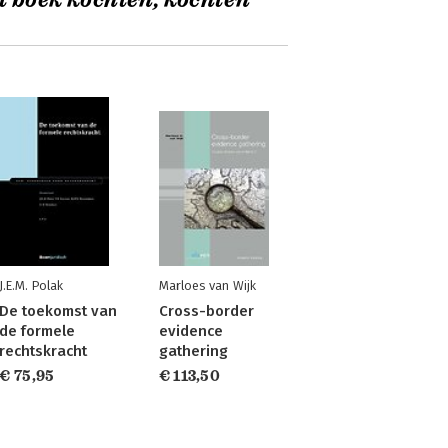
t boek kochten, kochten
J.E.M. Polak
Marloes van Wijk
De toekomst van
Cross-border
de formele
evidence
rechtskracht
gathering
€ 75,95
€ 113,50