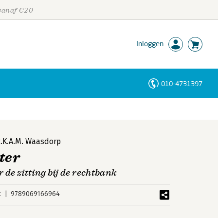
 vanaf €20
Inloggen
010-4731397
Personen
Trefwoorden
R.K.A.M. Waasdorp
ter
 de zitting bij de rechtbank
k
9789069166964