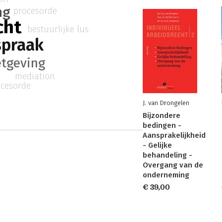
ng
procesorde
cht
bestuurlijke lus
spraak
tgeving
mediation
ocesorde
J. van Drongelen
Bijzondere
bedingen -
Aansprakelijkheid
- Gelijke
behandeling -
Overgang van de
onderneming
€ 39,00