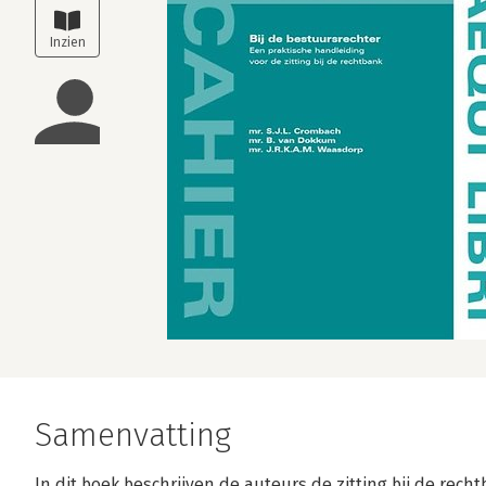
Samenvatting
In dit boek beschrijven de auteurs de zitting bij de re