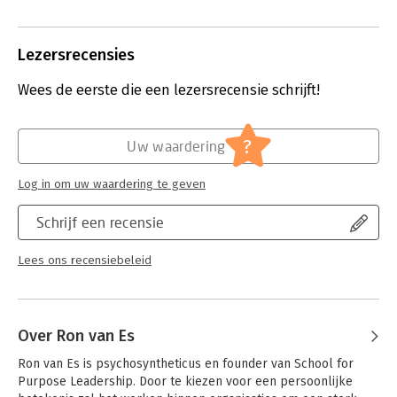
betekenisvol leven en is veel
verschillende dingen: poëtisch en
gestructureerd, abstract en
Lezersrecensies
filosofisch, verhalend en concreet.
Het roept ook verschillende emoties
Wees de eerste die een lezersrecensie schrijft!
in me op: verrassing, interesse,
herkenning, ergernis, inspiratie.
Lees verder
?
Uw waardering
Log in om uw waardering te geven
Schrijf een recensie
Lees ons recensiebeleid
Over Ron van Es
Ron van Es is psychosyntheticus en founder van School for 
Purpose Leadership. Door te kiezen voor een persoonlijke 