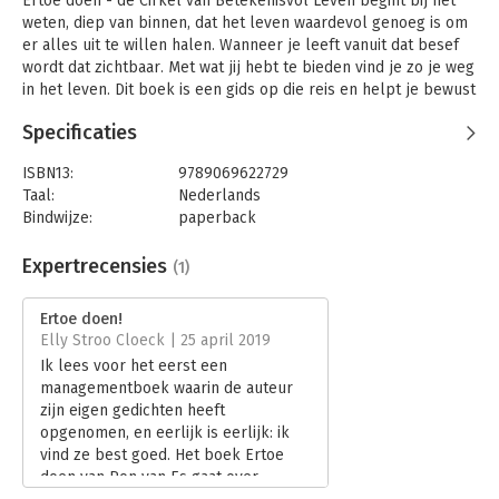
Ertoe doen - de Cirkel van Betekenisvol Leven begint bij het
weten, diep van binnen, dat het leven waardevol genoeg is om
er alles uit te willen halen. Wanneer je leeft vanuit dat besef
wordt dat zichtbaar. Met wat jij hebt te bieden vind je zo je weg
in het leven. Dit boek is een gids op die reis en helpt je bewust
de keuzes te maken die je leven betekenis geven, die impact
Specificaties
hebben op jou en je omgeving. Het inspireert tot een leven
vanuit compassie waaraan jij jouw eigen invulling geeft.
ISBN13:
9789069622729
Taal:
Nederlands
Bindwijze:
paperback
Aantal pagina's:
250
Uitgever:
Stichting Maatschappij en Onderneming
Expertrecensies
(1)
Druk:
1
Verschijningsdatum:
27-11-2018
Ertoe doen!
Elly Stroo Cloeck | 25 april 2019
Hoofdrubriek:
Non-fictie informatief/professioneel
Ik lees voor het eerst een
managementboek waarin de auteur
zijn eigen gedichten heeft
opgenomen, en eerlijk is eerlijk: ik
vind ze best goed. Het boek Ertoe
doen van Ron van Es gaat over