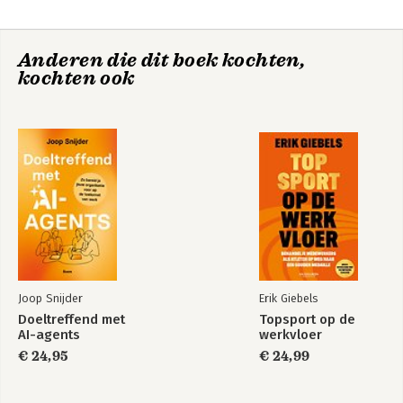
6. Een stromend gebeuren
7. De stroom
Anderen die dit boek kochten,
Epiloog
kochten ook
Dankwoord
Over de auteur
Ga mee op reis
Joop Snijder
Erik Giebels
Doeltreffend met
Topsport op de
AI-agents
werkvloer
€ 24,95
€ 24,99