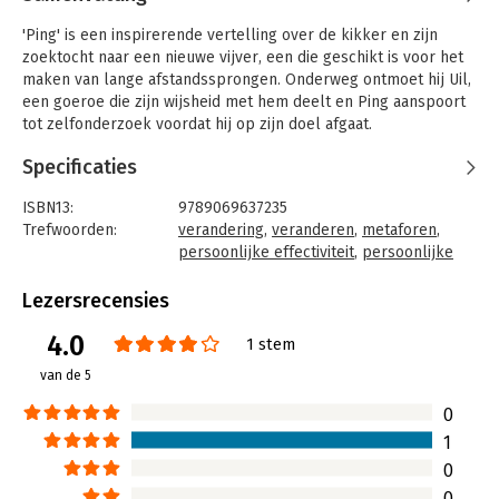
'Ping' is een inspirerende vertelling over de kikker en zijn
zoektocht naar een nieuwe vijver, een die geschikt is voor het
maken van lange afstandssprongen. Onderweg ontmoet hij Uil,
een goeroe die zijn wijsheid met hem deelt en Ping aanspoort
tot zelfonderzoek voordat hij op zijn doel afgaat.
Niet alles gaat zoals gepland, maar Ping leert 'to go with the
Specificaties
flow', mee te drijven op de stroom des levens en
moeilijkheden om te buigen tot uitdagingen. Uil is de mentor
ISBN13:
9789069637235
die hem helpt om de zin van dingen te zien, wijsheid te
Trefwoorden:
verandering
,
veranderen
,
metaforen
,
ontdekken en tot grote hoogten te springen. De reis die ze
persoonlijke effectiviteit
,
persoonlijke
samen maken is onthullend en op een warme manier geestig.
groei
Taal:
Nederlands
Lezersrecensies
Bindwijze:
gebonden
4.0
Aantal pagina's:
96
1 stem
Uitgever:
Gottmer Uitgevers Groep b.v.
van de 5
Druk:
1
Hoofdrubriek:
Algemeen management
0
1
0
0