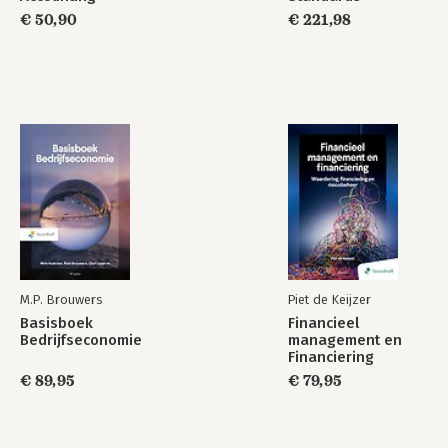
Required Annotated
€ 50,90
€ 221,98
1 January 2026
M.P. Brouwers
Piet de Keijzer
Basisboek
Financieel
Bedrijfseconomie
management en
Financiering
€ 89,95
€ 79,95