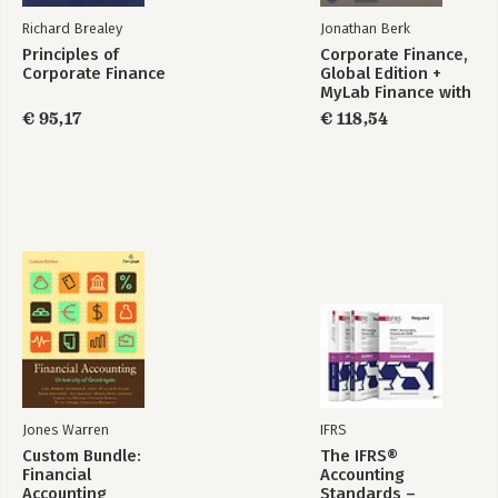
Richard Brealey
Jonathan Berk
Principles of
Corporate Finance,
Corporate Finance
Global Edition +
MyLab Finance with
Pearson eText
€ 95,17
€ 118,54
(Package)
Jones Warren
IFRS
Custom Bundle:
The IFRS®
Financial
Accounting
Accounting
Standards –