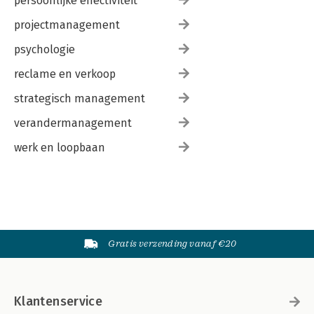
persoonlijke effectiviteit
projectmanagement
psychologie
reclame en verkoop
strategisch management
verandermanagement
werk en loopbaan
Gratis verzending vanaf €20
Klantenservice