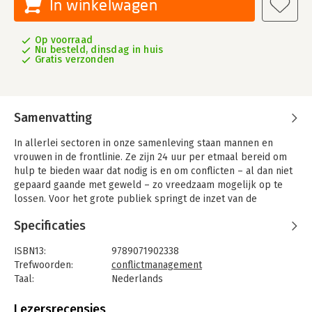
In winkelwagen
Op voorraad
Nu besteld, dinsdag in huis
Gratis verzonden
Samenvatting
In allerlei sectoren in onze samenleving staan mannen en
vrouwen in de frontlinie. Ze zijn 24 uur per etmaal bereid om
hulp te bieden waar dat nodig is en om conflicten – al dan niet
gepaard gaande met geweld – zo vreedzaam mogelijk op te
lossen. Voor het grote publiek springt de inzet van de
Nederlandse Politie en Koninklijke Marechaussee het meest in
Specificaties
het oog.
Maar zeker in de afgelopen tijd is duidelijk geworden dat ook
ISBN13:
9789071902338
bijvoorbeeld brandweerlieden, Justitie beveiligingsteams,
Trefwoorden:
conflictmanagement
persoonsbeveiligers, douanepersoneel en de medewerkers
Taal:
Nederlands
van ambulancediensten regelmatig in het brandpunt van de
Bindwijze:
gebonden
maatschappij moeten opereren. En wat te denken van de
Aantal pagina's:
336
Lezersrecensies