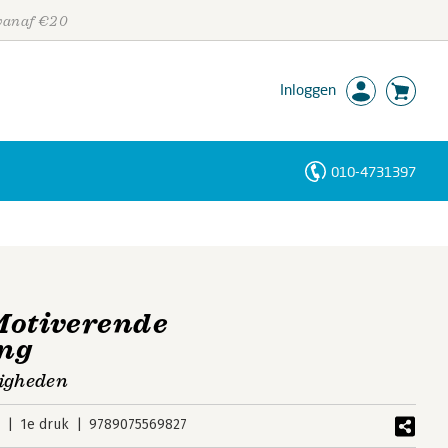
 vanaf €20
Inloggen
010-4731397
Personen
Trefwoorden
Motiverende
ng
igheden
9
1e druk
9789075569827