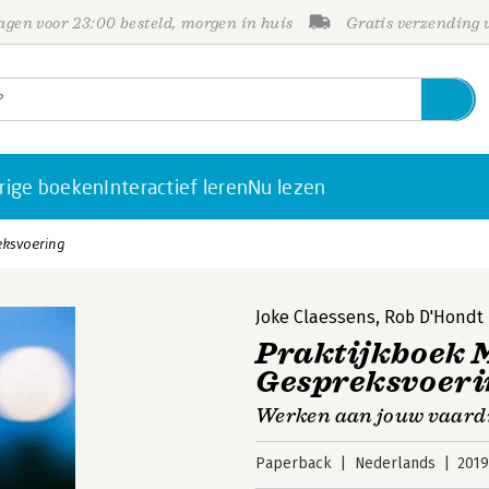
gen voor 23:00 besteld, morgen in huis
Gratis verzending
rige boeken
Interactief leren
Nu lezen
eksvoering
Joke Claessens
,
Rob D'Hondt
Praktijkboek 
Gespreksvoeri
Werken aan jouw vaard
Paperback
Nederlands
201