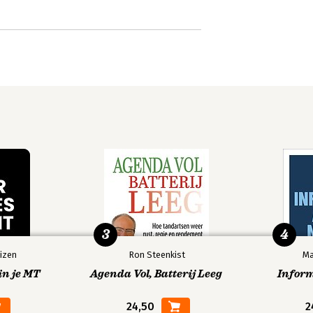
3
4
izen
Ron Steenkist
Ma
in je MT
Agenda Vol, Batterij Leeg
Infor
24,50
2