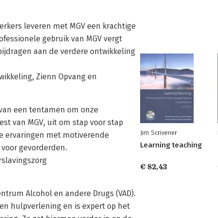
werkers leveren met MGV een krachtige
rofessionele gebruik van MGV vergt
bijdragen aan de verdere ontwikkeling
wikkeling, Zienn Opvang en
ts van een tentamen om onze
est van MGV, uit om stap voor stap
Jim Scrivener
nze ervaringen met motiverende
Learning teaching
 voor gevorderden.
rslavingszorg
€ 82,43
entrum Alcohol en andere Drugs (VAD).
en hulpverlening en is expert op het