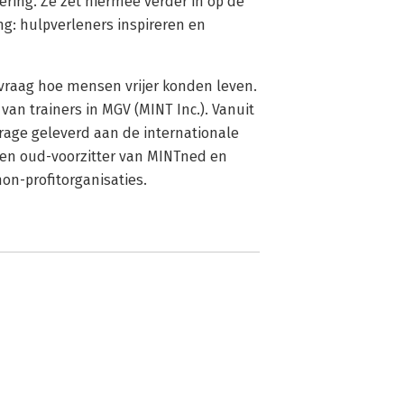
ring. Ze zet hiermee verder in op de
ng: hulpverleners inspireren en
 vraag hoe mensen vrijer konden leven.
 van trainers in MGV (MINT Inc.). Vanuit
drage geleverd aan de internationale
s en oud-voorzitter van MINTned en
non-profitorganisaties.