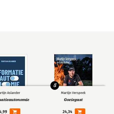
5
rtijn Aslander
Martijn Verspeek
matieautonomie
Goeiegast
4,99
24,34