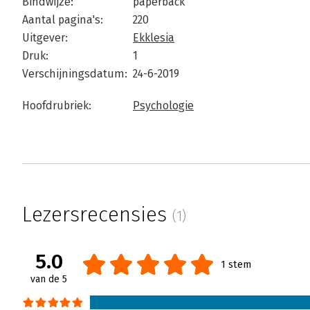
Bindwijze:
paperback
Aantal pagina's:
220
Uitgever:
Ekklesia
Druk:
1
Verschijningsdatum:
24-6-2019
Hoofdrubriek:
Psychologie
Lezersrecensies
(1)
5.0
1 stem
van de 5