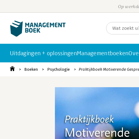
Op werkda
Uitdagingen + oplossingen
Managementboeken
Ove
Boeken
Psychologie
Praktijkboek Motiverende Gespr