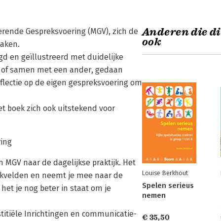
Anderen die di
verende Gespreksvoering (MGV), zich de
ook
maken.
d en geïllustreerd met duidelijke
n, of samen met een ander, gedaan
lectie op de eigen gespreksvoering om
t boek zich ook uitstekend voor
ring
 MGV naar de dagelijkse praktijk. Het
Louise Berkhout
rkvelden en neemt je mee naar de
Spelen serieus
het je nog beter in staat om je
nemen
stitiële Inrichtingen en communicatie-
€ 35,50