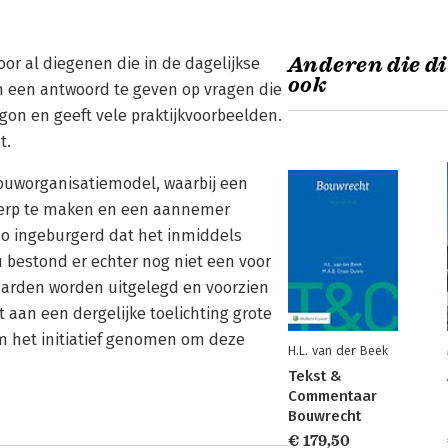
Anderen die di
oor al diegenen die in de dagelijkse
ook
m een antwoord te geven op vragen die
argon en geeft vele praktijkvoorbeelden.
t.
bouworganisatiemodel, waarbij een
werp te maken en een aannemer
 zo ingeburgerd dat het inmiddels
 bestond er echter nog niet een voor
waarden worden uitgelegd en voorzien
t aan een dergelijke toelichting grote
m het initiatief genomen om deze
H.L. van der Beek
Tekst &
Commentaar
Bouwrecht
€ 179,50