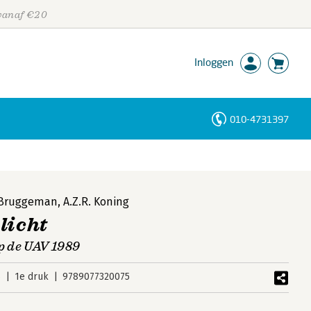
 vanaf €20
Inloggen
010-4731397
Personen
Trefwoorden
 Bruggeman
,
A.Z.R. Koning
licht
p de UAV 1989
5
1e druk
9789077320075