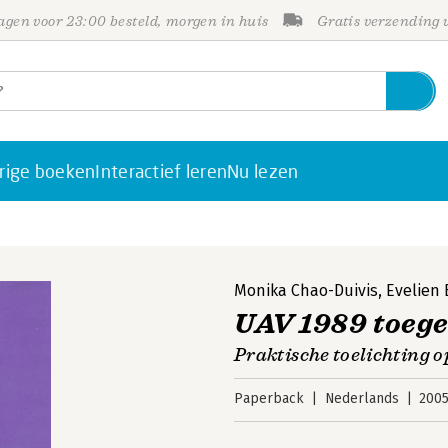
gen voor 23:00 besteld, morgen in huis
Gratis verzending
rige boeken
Interactief leren
Nu lezen
Monika Chao-Duivis
,
Evelien
UAV 1989 toege
Praktische toelichting o
Paperback
Nederlands
200