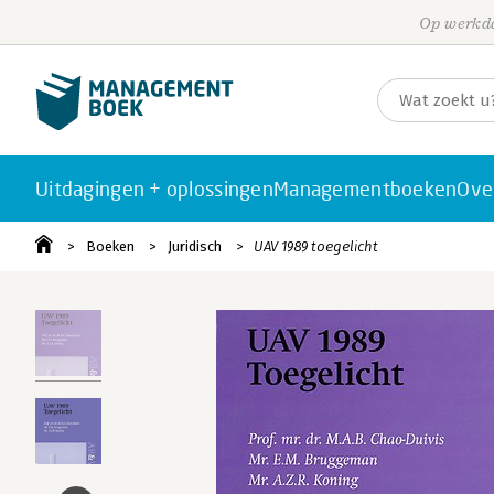
Op werkda
Uitdagingen + oplossingen
Managementboeken
Ove
Boeken
Juridisch
UAV 1989 toegelicht