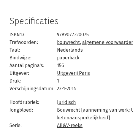
Specificaties
ISBN13:
9789077320075
Trefwoorden:
bouwrecht
,
algemene voorwaarde
Taal:
Nederlands
Bindwijze:
paperback
Aantal pagina's:
156
Uitgever:
Uitgeverij Paris
Druk:
1
Verschijningsdatum:
23-1-2014
Hoofdrubriek:
Juridisch
Jongbloed:
Bouwrecht [aanneming van werk; U
ketenaansprakelijkheid]
Serie:
AB&V-reeks