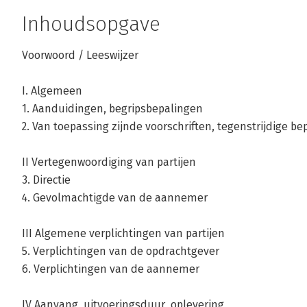
Inhoudsopgave
Voorwoord / Leeswijzer
I. Algemeen
1. Aanduidingen, begripsbepalingen
Andere boeken door Evelien Brugg
2. Van toepassing zijnde voorschriften, tegenstrijdige b
Bekijk alle boeken
II Vertegenwoordiging van partijen
3. Directie
4. Gevolmachtigde van de aannemer
III Algemene verplichtingen van partijen
5. Verplichtingen van de opdrachtgever
6. Verplichtingen van de aannemer
IV Aanvang, uitvoeringsduur, oplevering