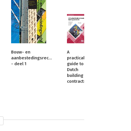
Bouw- en
A
aanbestedingsrecht
practical
- deel 1
guide to
Dutch
building
contracts
ouwrecht.