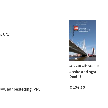
n
,
UAV
M.A. van Wijngaarden
Aanbestedingsrecht
Deel 18
€ 104,50
AV; aanbesteding; PPS;