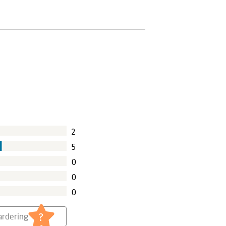
2
5
0
0
0
?
rdering