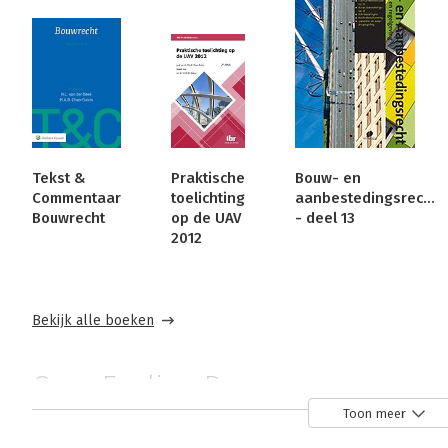
Tekst &
Praktische
Bouw- en
Commentaar
toelichting
aanbestedingsrecht
Bouwrecht
op de UAV
- deel 13
2012
Bekijk alle boeken
Over Evelien Bruggeman
Toon meer
Mr. E.M. Bruggeman is werkzaam bij het Instituut voor B