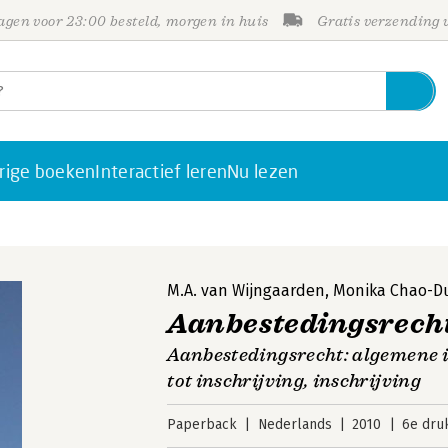
gen voor 23:00 besteld, morgen in huis
Gratis verzending
rige boeken
Interactief leren
Nu lezen
M.A. van Wijngaarden
,
Monika Chao-Du
Aanbestedingsrecht
Aanbestedingsrecht: algemene 
tot inschrijving, inschrijving
Paperback
Nederlands
2010
6e dru