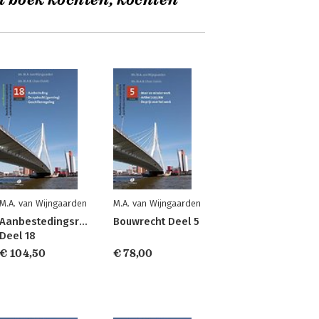
t boek kochten, kochten
M.A. van Wijngaarden
M.A. van Wijngaarden
Aanbestedingsrecht
Bouwrecht Deel 5
Deel 18
€ 104,50
€ 78,00