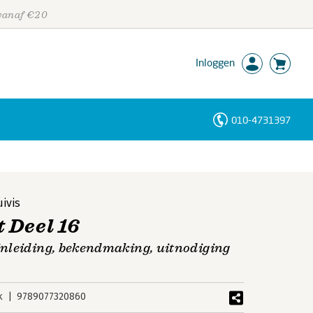
 vanaf €20
Inloggen
010-4731397
Personen
Trefwoorden
ivis
 Deel 16
inleiding, bekendmaking, uitnodiging
k
9789077320860