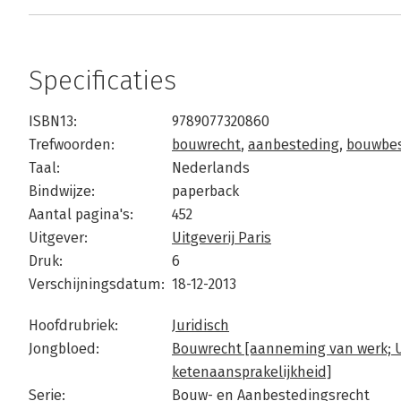
Specificaties
ISBN13:
9789077320860
Trefwoorden:
bouwrecht
,
aanbesteding
,
bouwbes
Taal:
Nederlands
Bindwijze:
paperback
Aantal pagina's:
452
Uitgever:
Uitgeverij Paris
Druk:
6
Verschijningsdatum:
18-12-2013
Hoofdrubriek:
Juridisch
Jongbloed:
Bouwrecht [aanneming van werk; U
ketenaansprakelijkheid]
Serie:
Bouw- en Aanbestedingsrecht