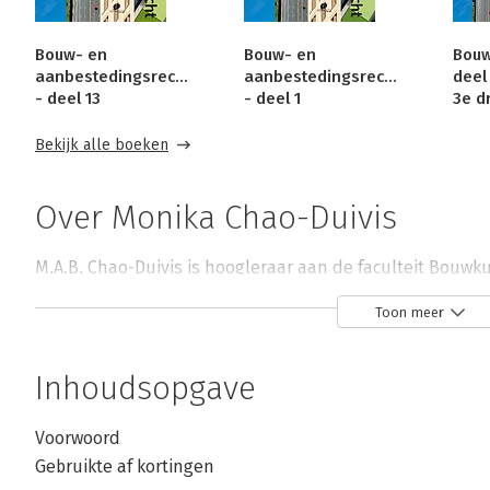
Bouw- en
Bouw- en
Bouw
aanbestedingsrecht
aanbestedingsrecht
deel 
- deel 13
- deel 1
3e d
Bekijk alle boeken
Over Monika Chao-Duivis
M.A.B. Chao-Duivis is hoogleraar aan de faculteit Bouwk
Toon meer
Inhoudsopgave
Voorwoord
Andere boeken door Monika Chao-Du
Gebruikte af kortingen