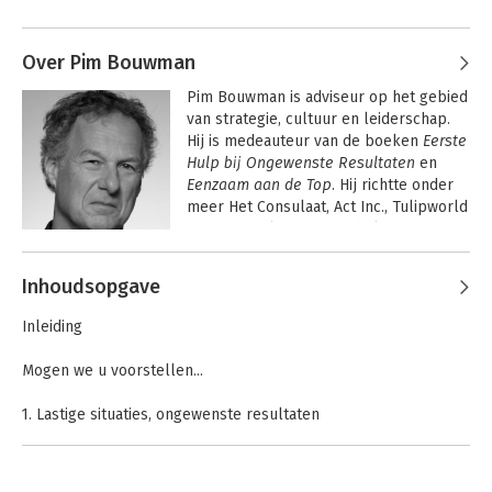
Andere boeken door Loes
Bezige Bij zijn verschenen en is co-
Wouterson
auteur van  'Eerste Hulp Bij 
Ongewenste resultaten' en 
Over Pim Bouwman
'Trainingsacteren, een vak om van te 
Pim Bouwman is adviseur op het gebied 
leren.'
van strategie, cultuur en leiderschap. 
Hij is medeauteur van de boeken 
Eerste 
Hulp bij Ongewenste Resultaten
 en 
Eenzaam aan de Top
. Hij richtte onder 
meer Het Consulaat, Act Inc., Tulipworld 
en Reconsulting op. Sinds kort is Pim 
actief als onderzoeksjournalist.
Andere boeken door Pim Bouwman
Inhoudsopgave
Trainingsacteren
Inleiding
Mogen we u voorstellen...
1. Lastige situaties, ongewenste resultaten
Bekijk alle boeken
2. Wat je wel ziet en niet ziet en wat je wel denkt maar niet
zegt
3. De ACTIE en actietheorie