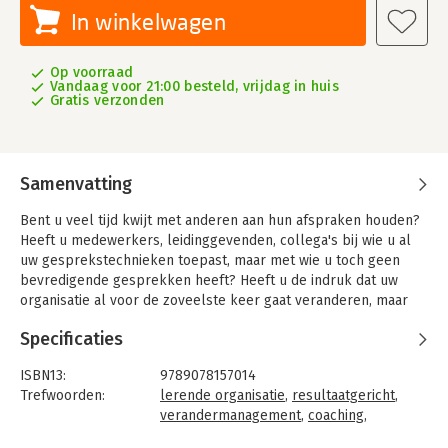
In winkelwagen
Op voorraad
Vandaag voor 21:00 besteld, vrijdag in huis
Gratis verzonden
Samenvatting
Bent u veel tijd kwijt met anderen aan hun afspraken houden?
Heeft u medewerkers, leidinggevenden, collega's bij wie u al
uw gesprekstechnieken toepast, maar met wie u toch geen
bevredigende gesprekken heeft? Heeft u de indruk dat uw
organisatie al voor de zoveelste keer gaat veranderen, maar
dat het nooit echt beklijft? En weet u al wat u zelf doet om dit
Specificaties
soort ongewenste resultaten te bereiken?
Als je alles doet om dingen voor elkaar te krijgen en ook nog
ISBN13:
9789078157014
goede intenties hebt, dan kan het frustrerend zijn dat er
Trefwoorden:
lerende organisatie
,
resultaatgericht
,
problemen zijn die zich naar het schijnt niet laten oplossen, of
verandermanagement
,
coaching
,
steeds weer terugkeren. Vooral omdat u goede intenties heeft,
persoonlijke effectiviteit