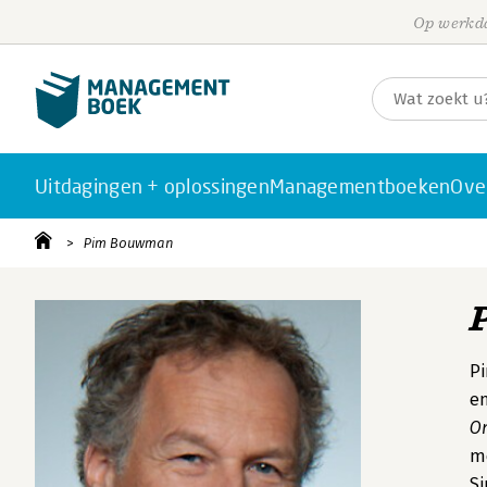
Op werkda
Uitdagingen + oplossingen
Managementboeken
Ove
Pim Bouwman
Pi
en
O
me
Si