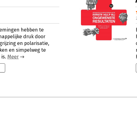
nemingen hebben te
appelijke druk door
rijzing en polarisatie,
aken en simpelweg te
 is.
Meer
9