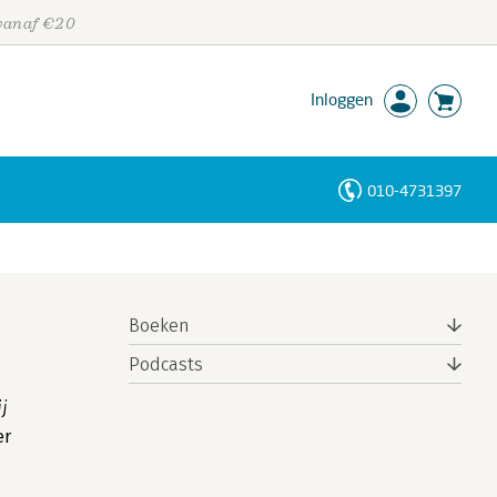
 vanaf €20
Inloggen
010-4731397
Personen
Trefwoorden
Boeken
Podcasts
j
er