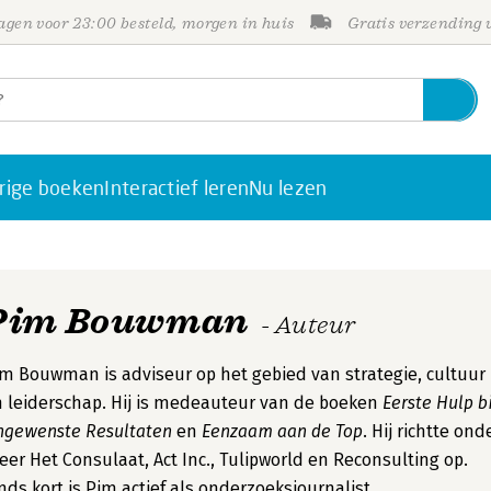
gen voor 23:00 besteld, morgen in huis
Gratis verzending
rige boeken
Interactief leren
Nu lezen
Pim Bouwman
- Auteur
m Bouwman is adviseur op het gebied van strategie, cultuur
 leiderschap. Hij is medeauteur van de boeken
Eerste Hulp bi
ngewenste Resultaten
en
Eenzaam aan de Top
. Hij richtte ond
er Het Consulaat, Act Inc., Tulipworld en Reconsulting op.
nds kort is Pim actief als onderzoeksjournalist.