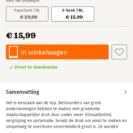
Kies uw bindwijze
Paperback | NL
E-book | NL
€ 29,99
€ 15,99
€ 15,99
In winkelwagen
Direct te downloaden
Samenvatting
Het is eenzaam aan de top. Bestuurders van grote
ondernemingen hebben te maken met groeiende
maatschappelijke druk door onder meer klimaatbeleid,
vergrijzing en polarisatie, terwijl de druk om winst te maken en
simpelweg te overleven onverminderd groot is. Ze worden
weliswaar vorstelijk beloond, maar ook keihard afgerekend als