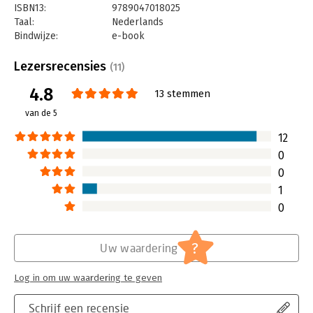
ISBN13:
9789047018025
Taal:
Nederlands
Bindwijze:
e-book
Beveiliging:
watermerk
Bestandsformaat:
epub
Lezersrecensies
(11)
Aantal pagina's:
311
4.8
Uitgever:
Business Contact
13 stemmen
Druk:
1
van de 5
Verschijningsdatum:
14-6-2024
12
Hoofdrubriek:
Organisatiekunde
0
0
1
0
?
Uw waardering
Log in om uw waardering te geven
Schrijf een recensie