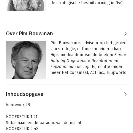
de strategische besluitvorming in RvC's 
beïnvloedt" aan de Vrije Universiteit 
Amsterdam. Ze combineert haar rol als 
Andere boeken door Marilieke
docent over strategierealisatie en 
Engbers
leiderschap met onderzoek, schrijven, 
spreken en advieswerk.
Over Pim Bouwman
Pim Bouwman is adviseur op het gebied 
van strategie, cultuur en leiderschap. 
Hij is medeauteur van de boeken 
Eerste 
Hulp bij Ongewenste Resultaten
 en 
Eenzaam aan de Top
. Hij richtte onder 
meer Het Consulaat, Act Inc., Tulipworld 
en Reconsulting op. Sinds kort is Pim 
actief als onderzoeksjournalist.
Andere boeken door Pim Bouwman
Inhoudsopgave
Eenzaam aan de
Onder
Voorwoord 9
top
commissarissen
HOOFDSTUK 1 21
Sebastiaan en de paradox van de macht
HOOFDSTUK 2 48