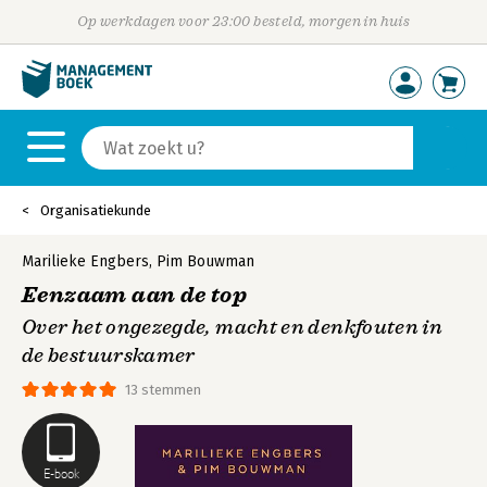
Op werkdagen voor 23:00 besteld, morgen in huis
Organisatiekunde
Marilieke Engbers
,
Pim Bouwman
Eenzaam aan de top
Over het ongezegde, macht en denkfouten in
de bestuurskamer
13 stemmen
E-book