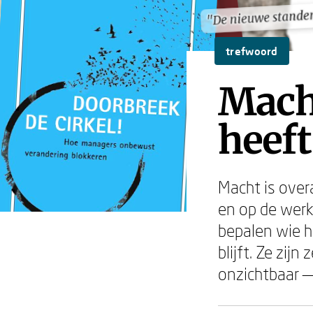
"De nieuwe stande
"De nieuwe stande
trefwoord
Mach
heeft
Macht is over
en op de werk
bepalen wie h
blijft. Ze zij
onzichtbaar —