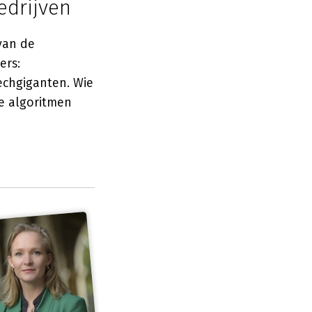
edrijven
van de
ers:
echgiganten. Wie
ie algoritmen