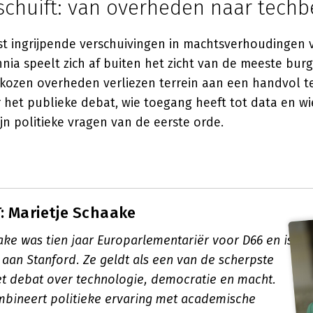
schuift: van overheden naar techb
t ingrijpende verschuivingen in machtsverhoudingen 
ia speelt zich af buiten het zicht van de meeste burg
kozen overheden verliezen terrein aan een handvol t
r het publieke debat, wie toegang heeft tot data en w
jn politieke vragen van de eerste orde.
 Marietje Schaake
ake was tien jaar Europarlementariër voor D66 en is
aan Stanford. Ze geldt als een van de scherpste
t debat over technologie, democratie en macht.
bineert politieke ervaring met academische