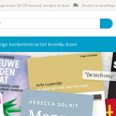
gen voor 23:00 besteld, morgen in huis
Gratis verzending
rige boeken
Interactief leren
Nu lezen
"De tech coup
"De tech coup