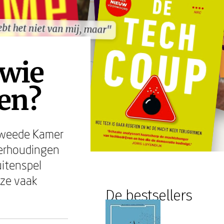
ebt het niet van mij, maar"
ebt het niet van mij, maar"
wie
gen?
 Tweede Kamer
verhoudingen
itenspel
n ze vaak
De bestsellers