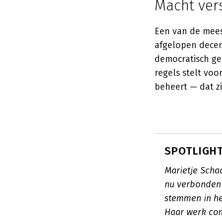
Macht ver
Een van de mees
afgelopen decenn
democratisch ge
regels stelt voo
beheert — dat zi
SPOTLIGHT:
Marietje Scha
nu verbonden 
stemmen in he
Haar werk com