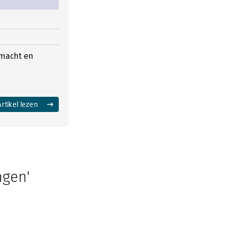
 macht en
Artikel lezen
ngen'