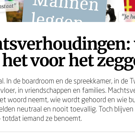
nstaat"
nstaat"
"Je h
"Je h
tsverhoudingen: 
 het voor het zeg
al. In de boardroom en de spreekkamer, in de
vloer, in vriendschappen en families. Machts
et woord neemt, wie wordt gehoord en wie bu
n zelden neutraal en nooit toevallig. Toch blijve
 totdat iemand ze benoemt.