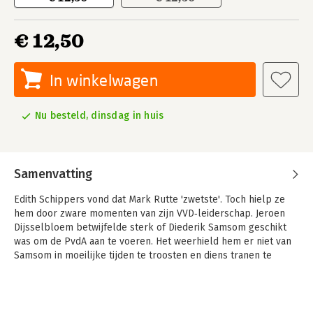
€ 12,50
In winkelwagen
Nu besteld, dinsdag in huis
Samenvatting
Edith Schippers vond dat Mark Rutte 'zwetste'. Toch hielp ze
hem door zware momenten van zijn VVD‑leiderschap. Jeroen
Dijsselbloem betwijfelde sterk of Diederik Samsom geschikt
was om de PvdA aan te voeren. Het weerhield hem er niet van
Samsom in moeilijke tijden te troosten en diens tranen te
drogen. Jan de Koning kon de bochtige redeneringen van Ruud
Lubbers moeilijk volgen. Niettemin hielp hij de CDA‑aanvoerder
een succesvol premier te worden.