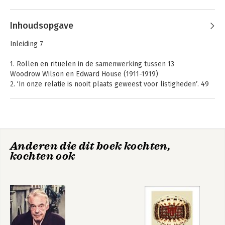
Inhoudsopgave
Inleiding 7
1. Rollen en rituelen in de samenwerking tussen 13
Woodrow Wilson en Edward House (1911-1919)
2. ‘In onze relatie is nooit plaats geweest voor listigheden’. 49
Ruud Lubbers en Jan de Koning (1975-1994)
3. ‘Er was maar één man bij wie ik me kon laten gaan en me
tegelijkertijd veilig voelde’. 109
Diederik Samsom en Jeroen Dijsselbloem (2001-2016)
4. ‘Edith is mijn lifeline naar de werkelijkheid’. 193
Anderen die dit boek kochten,
Mark Rutte en Edith Schippers (2006-2017)
kochten ook
5. Politieke duo’s: hun betekenis, kracht en zwakte 299
Woorden van dank 319
Noten 321
Literatuur en verantwoording 327
Namenregister 333
Kabinetten vanaf 1973 339
Andere duo’s 341