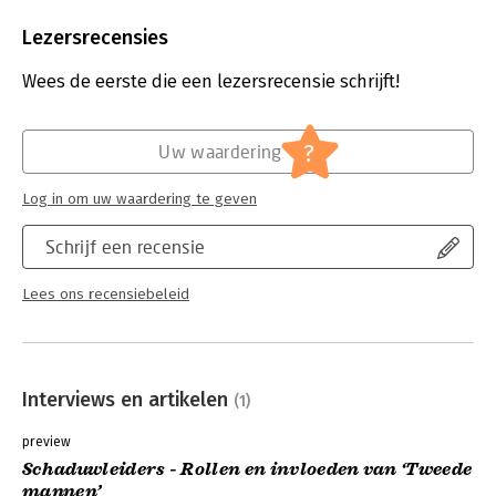
Aantal pagina's:
344
Uitgever:
Boom
Lezersrecensies
Druk:
1
Verschijningsdatum:
22-9-2021
Wees de eerste die een lezersrecensie schrijft!
Hoofdrubriek:
Leiderschap
?
Uw waardering
Log in om uw waardering te geven
Schrijf een recensie
Lees ons recensiebeleid
Interviews en artikelen
(1)
preview
Schaduwleiders - Rollen en invloeden van ‘Tweede
mannen’