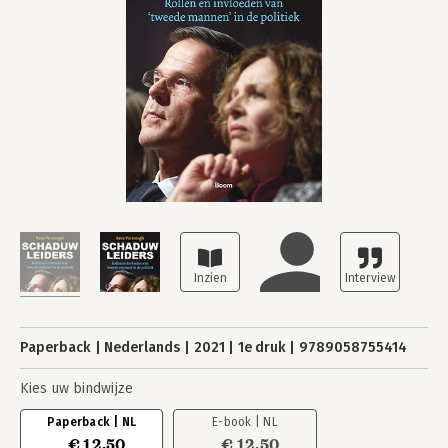
Paperback
Nederlands
2021
1e druk
9789058755414
Kies uw bindwijze
Paperback | NL
E-book | NL
€ 12,50
€ 12,50