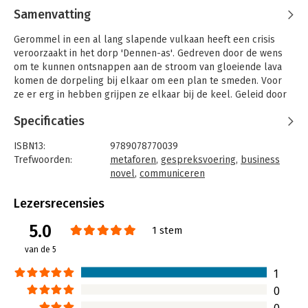
Samenvatting
Gerommel in een al lang slapende vulkaan heeft een crisis
veroorzaakt in het dorp 'Dennen-as'. Gedreven door de wens
om te kunnen ontsnappen aan de stroom van gloeiende lava
komen de dorpeling bij elkaar om een plan te smeden. Voor
ze er erg in hebben grijpen ze elkaar bij de keel. Geleid door
Milo, ontdekt een groep buren een nieuwe manier van praten
Specificaties
en luisteren waardoor er nieuwe bronnen ontstaan en de
magie van collectief denken mogelijk wordt.
ISBN13:
9789078770039
Terwijl iedereen weet hoe je deelneemt aan een gesprek,
Trefwoorden:
metaforen
,
gespreksvoering
,
business
weten slechts enkelen van ons hoe je van een gesprek een
novel
,
communiceren
betekenisvolle dialoog kunt maken. Een dialoog die cruciaal is
Taal:
Nederlands
om het best mogelijke denken in de organisatie waar te maken.
Bindwijze:
paperback
Lezersrecensies
Luisteren naar de vulkaan biedt u een uitdagende introductie
Aantal pagina's:
80
5.0
tot deze manier van met elkaar in gesprek zijn. Een manier die
Uitgever:
Stichting Duurzaam Leren
1 stem
je kunt zien als een gedisciplineerde werkplaats voor
Verschijningsdatum:
8-11-2010
van de 5
sprankelend en generatief denken. Hierdoor verbetert de
kwaliteit van genomen beslissingen en ontstaat er ruimte voor
Hoofdrubriek:
Persoonlijke effectiviteit
1
het creëren van effectieve actie.
0
'Luisteren naar de vulkaan' geeft op een heerlijke manier zicht