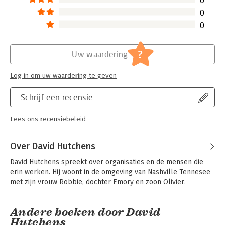
0
op het belang om te investeren in betekenisvolle
0
communicatie voordat de 'Vesuvius' in onze werkomgeving
0
uitbarst.'
Scot Herrick, production management, Washington Mutual
?
Uw waardering
'Deze fabel helpt ons allemaal om ons meer bewust te zijn van
het belang dat de dialoog kan hebben om ons leven in te
Log in om uw waardering te geven
richten, in onze families, in onze organisaties, in onze
gemeenschap.'
Junita Brown en David Isaacs, bedenkers van: The World Café
Schrijf een recensie
'Het lezen van 'luisteren naar de vulkaan', heeft ons
Lees ons recensiebeleid
geïnspireerd de dialoog centraal te stellen in onze collegiale
ontmoetingen en heeft het leren van én met elkaar zo een
impuls gegeven.'
Over David Hutchens
Kees van der Veer, schoolleider primair onderwijs.
David Hutchens spreekt over organisaties en de mensen die 
erin werken. Hij woont in de omgeving van Nashville Tennesee 
met zijn vrouw Robbie, dochter Emory en zoon Olivier.
Andere boeken door David
Hutchens