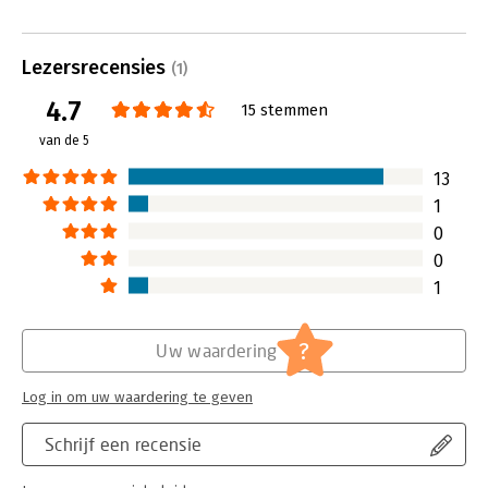
succesvol projecten tot een goed
te veranderen. Ho
einde brengen. De methodiek die
MiniMood (de vis) 
Robert Coppenhagen hiervoor
beter het met zijn
Lezersrecensies
aandraagt, geeft voldoende
eigenaar van een
(1)
handreikingen om deze pretentie
MiniMood moet zic
4.7
15 stemmen
waar te maken.
zorgen gaan maken
Lees verder
MiniMood-vis een 
van de 5
winkelketen ASTR
als eerste het bij
13
Nederland te ver
1
Lees verder
0
0
1
?
Uw waardering
Log in om uw waardering te geven
Schrijf een recensie