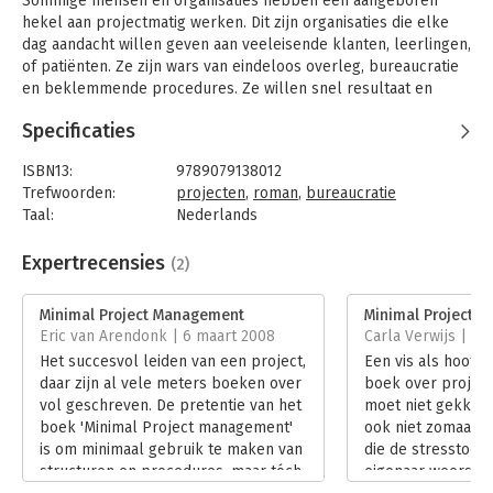
Sommige mensen en organisaties hebben een aangeboren
hekel aan projectmatig werken. Dit zijn organisaties die elke
dag aandacht willen geven aan veeleisende klanten, leerlingen,
of patiënten. Ze zijn wars van eindeloos overleg, bureaucratie
en beklemmende procedures. Ze willen snel resultaat en
creatieve oplossingen, maar ook zij kunnen niet om projecten
Specificaties
heen.
'Minimal Project Management' maakt zo min mogelijk gebruik
ISBN13:
9789079138012
van projectmanagementstructuren en procedures. Minimal
Trefwoorden:
projecten
,
roman
,
bureaucratie
Project Management besteedt zoveel mogelijk aandacht aan
Taal:
Nederlands
de mensen die direct en indirect betrokken zijn bij een project,
Bindwijze:
gebonden
zonder de harde kant van projectmanagement uit het oog te
Aantal pagina's:
142
Expertrecensies
(2)
verliezen. Minimal Project Management agendeert het einde
Uitgever:
Chevigny Uitgevers
van de beheersingsillusie.
Druk:
3
Minimal Project Management
Minimal Project 
Verschijningsdatum:
20-12-2007
Eric van Arendonk | 6 maart 2008
Carla Verwijs | 27
Dit boek paart een minimale theorie aan een maximale
Het succesvol leiden van een project,
Een vis als hoofdr
beleving. Lees de verhalen over de introductie van de
Hoofdrubriek:
Projectmanagement
daar zijn al vele meters boeken over
boek over projec
MiniMood-visjes in Nederland en maak op een vermakelijke
vol geschreven. De pretentie van het
moet niet gekker 
manier kennis met de do's en don'ts van Minimal Project
boek 'Minimal Project management'
ook niet zomaar e
Management.
is om minimaal gebruik te maken van
die de stresstoest
structuren en procedures, maar tóch
eigenaar weerspie