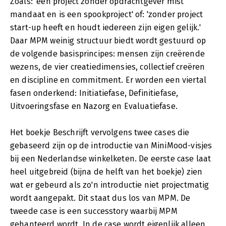
Zoals: 'een project zonder opdrachtgever mist
mandaat en is een spookproject' of: 'zonder project
start-up heeft en houdt iedereen zijn eigen gelijk.'
Daar MPM weinig structuur biedt wordt gestuurd op
de volgende basisprincipes: mensen zijn creërende
wezens, de vier creatiedimensies, collectief creëren
en discipline en commitment. Er worden een viertal
fasen onderkend: Initiatiefase, Definitiefase,
Uitvoeringsfase en Nazorg en Evaluatiefase.
Het boekje Beschrijft vervolgens twee cases die
gebaseerd zijn op de introductie van MiniMood-visjes
bij een Nederlandse winkelketen. De eerste case laat
heel uitgebreid (bijna de helft van het boekje) zien
wat er gebeurd als zo'n introductie niet projectmatig
wordt aangepakt. Dit staat dus los van MPM. De
tweede case is een successtory waarbij MPM
gehanteerd wordt. In de case wordt eigenlijk alleen