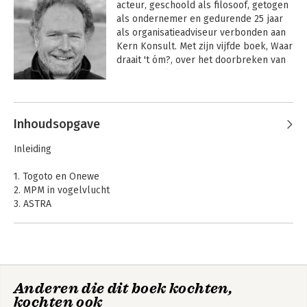
acteur, geschoold als filosoof, getogen 
als ondernemer en gedurende 25 jaar 
als organisatieadviseur verbonden aan 
Kern Konsult. Met zijn vijfde boek, Waar 
draait 't óm?, over het doorbreken van 
vicieuze cirkels in de samenleving, in 
organisaties en bij jezelf, neemt hij 
Andere boeken door Robert
afscheid als directeur/eigenaar. Waar 
Coppenhagen
het om draait, wat de kern is, en waar 
Inhoudsopgave
het ómdraait, van repeterend naar 
creërend, is de rode draad in zijn 
Inleiding
carrière.
1. Togoto en Onewe
2. MPM in vogelvlucht
3. ASTRA
Het ASTRA MiniMood drama
4. Haastige spoed
Het ASTRA MiniMood succes
Literatuur
Anderen die dit boek kochten,
Dankwoord
Waar draait ’t óm?
Creatieregie: Visie
kochten ook
Meer MPM
en verbinding bij