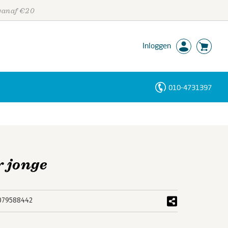
 vanaf €20
Inloggen
010-4731397
Personen
Trefwoorden
r jonge
079588442