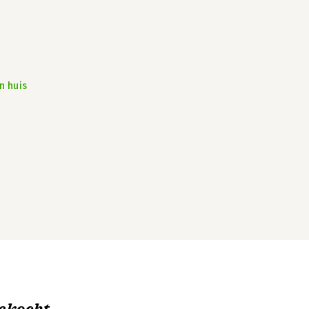
n huis
ekocht