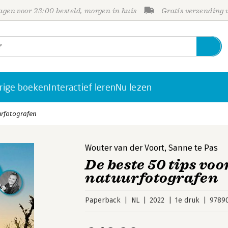
gen voor 23:00 besteld, morgen in huis
Gratis verzending
rige boeken
Interactief leren
Nu lezen
urfotografen
Wouter van der Voort
,
Sanne te Pas
De beste 50 tips voo
natuurfotografen
Paperback
NL
2022
1e druk
9789