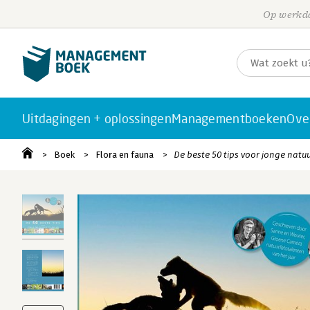
Op werkda
Uitdagingen + oplossingen
Managementboeken
Ove
Boek
Flora en fauna
De beste 50 tips voor jonge natu