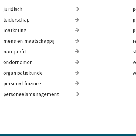
juridisch
p
leiderschap
p
marketing
p
mens en maatschappij
r
non-profit
s
ondernemen
v
organisatiekunde
w
personal finance
personeelsmanagement