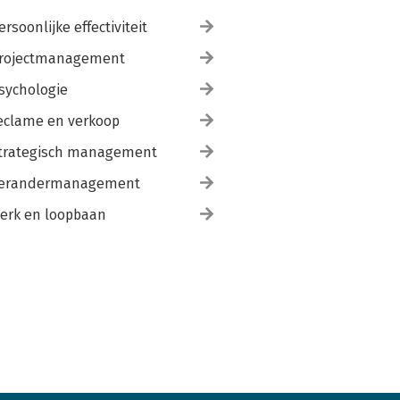
ersoonlijke effectiviteit
rojectmanagement
sychologie
eclame en verkoop
trategisch management
erandermanagement
erk en loopbaan