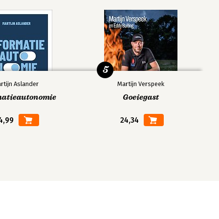
5
rtijn Aslander
Martijn Verspeek
matieautonomie
Goeiegast
4,99
24,34