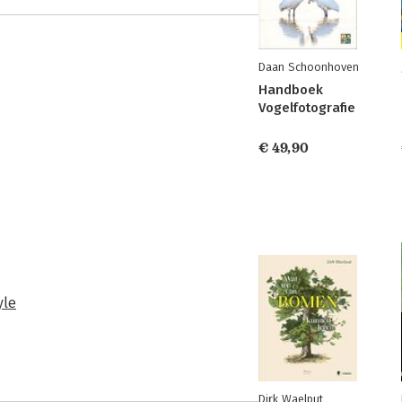
Daan Schoonhoven
Handboek
Vogelfotografie
€ 49,90
yle
Dirk Waelput