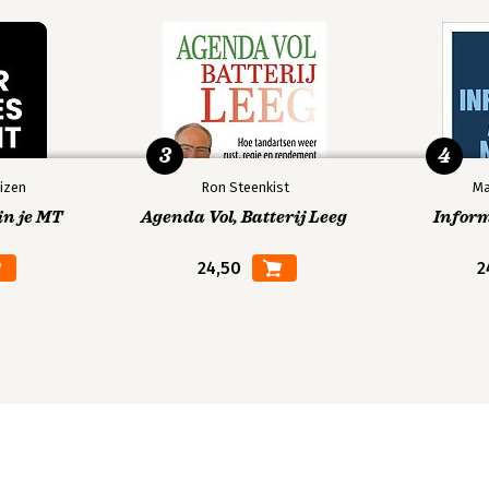
3
4
izen
Ron Steenkist
Ma
in je MT
Agenda Vol, Batterij Leeg
Infor
24,50
2