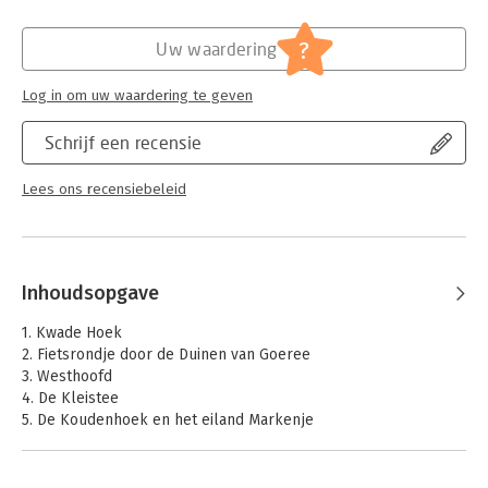
- 15 natuurgebieden
Hoofdrubriek:
Flora en fauna
- Vele iconische soorten
Serie:
Natuurgidsen
?
- Concrete (veelal gemarkeerde) fiets- en wandelroutes
Uw waardering
- Handige gedetailleerde kaarten met exacte (gps)locaties
- Praktische informatie over bereikbaarheid en
Log in om uw waardering te geven
veelvoorkomende soorten
- Vele prachtige foto’s
Schrijf een recensie
Lees ons recensiebeleid
Inhoudsopgave
1. Kwade Hoek
2. Fietsrondje door de Duinen van Goeree
3. Westhoofd
4. De Kleistee
5. De Koudenhoek en het eiland Markenje
6. De Slikken van Flakkee
7. De Brouwersdam
8. De Kabbelaarsbank