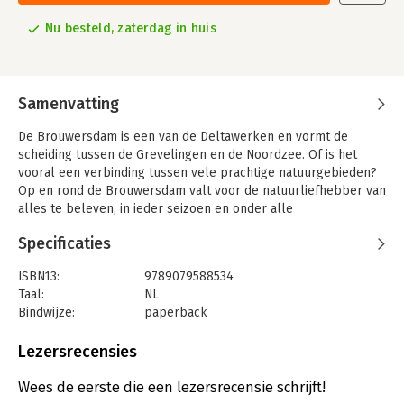
Nu besteld, zaterdag in huis
Samenvatting
De Brouwersdam is een van de Deltawerken en vormt de
scheiding tussen de Grevelingen en de Noordzee. Of is het
vooral een verbinding tussen vele prachtige natuurgebieden?
Op en rond de Brouwersdam valt voor de natuurliefhebber van
alles te beleven, in ieder seizoen en onder alle
omstandigheden. Maar waar moet je zijn? Wat mag je absoluut
Specificaties
niet missen? Natuurgids Brouwersdam wijst je de weg naar de
mooiste natuurgebieden. Concrete fiets- en wandelroutes
ISBN13:
9789079588534
nemen je mee op ontdekkingsreis. Onderweg maak je kennis
Taal:
NL
met het uiterst rijke vogelleven, zeehonden, damherten en
Bindwijze:
paperback
talrijke bijzondere planten.
Aantal pagina's:
116
De gids is geschreven door Jan Baks en Nico van Kappel. Zij
Uitgever:
PiXFACTORY
Lezersrecensies
kennen de natuur van deze regio op hun duimpje en wijzen je
Druk:
1
graag de weg naar de mooiste plekjes.
Verschijningsdatum:
15-6-2024
Wees de eerste die een lezersrecensie schrijft!
In deze gids vind je: