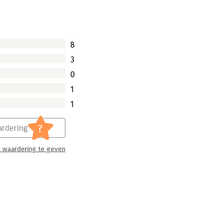
8
3
0
1
1
?
rdering
 waardering te geven