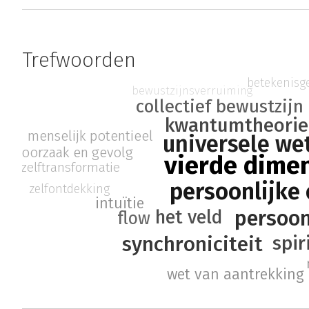
Trefwoorden
betekenisg
bewustzijnsverruiming
collectief bewustzijn
kwantumtheorie
menselijk potentieel
universele we
oorzaak en gevolg
vierde dime
zelftransformatie
persoonlijke
zelfontdekking
intuïtie
persoon
het veld
flow
synchroniciteit
spir
wet van aantrekking