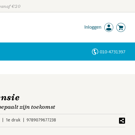
 vanaf €20
Inloggen
010-4731397
Personen
Trefwoorden
ensie
 bepaalt zijn toekomst
1e druk
9789079677238