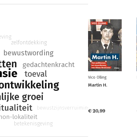
eving
zelfontdekking
bewustwording
tten
gedachtenkracht
nsie
toeval
Vico Olling
 ontwikkeling
Martin H.
lijke groei
itualiteit
bewustzijnsverruiming
€ 20,99
non-lokaliteit
betekenisgeving