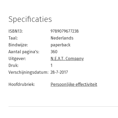
Specificaties
ISBN13:
9789079677238
Taal:
Nederlands
Bindwijze:
paperback
Aantal pagina's:
360
Uitgever:
N.E.X.T. Company
Druk:
1
Verschijningsdatum:
28-7-2017
Hoofdrubriek:
Persoonlijke effectiviteit