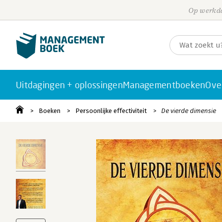
Op werkda
Uitdagingen + oplossingen
Managementboeken
Ove
Boeken
Persoonlijke effectiviteit
De vierde dimensie