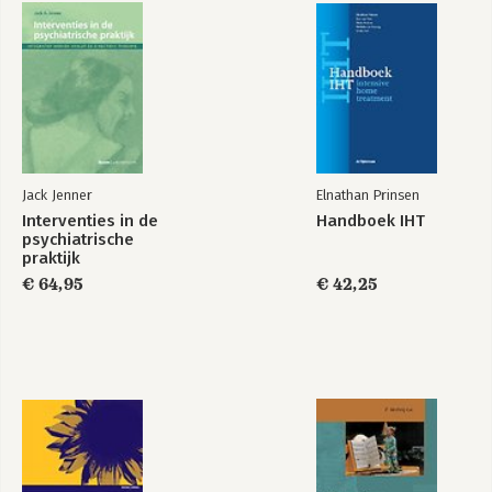
Michael White schreef verschillende boeken over narratieve
therapie en was directeur van het Dulwich Centre in Adelaide,
Australië. Narratieve therapie in de praktijk is niet alleen zijn
magnum opus, het is ook zijn laatste boek. Hij overleed in april
2008.
Jack Jenner
Elnathan Prinsen
Interventies in de
Handboek IHT
psychiatrische
praktijk
€ 64,95
€ 42,25