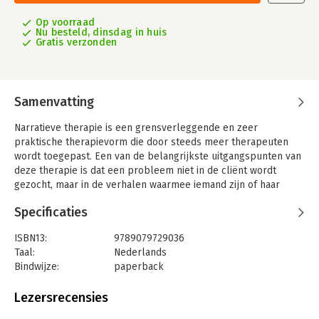
Op voorraad
Nu besteld, dinsdag in huis
Gratis verzonden
Samenvatting
Narratieve therapie is een grensverleggende en zeer
praktische therapievorm die door steeds meer therapeuten
wordt toegepast. Een van de belangrijkste uitgangspunten van
deze therapie is dat een probleem niet in de cliënt wordt
gezocht, maar in de verhalen waarmee iemand zijn of haar
werkelijkheid creëert. Door de cliënt te laten vertellen over
Specificaties
momenten waarop een probleem niet of nauwelijks van
invloed was, wordt een ander verhaal geconstrueerd: een
ISBN13:
9789079729036
nieuwe werkelijkheid waarin het probleem een kleinere rol
Taal:
Nederlands
speelt.
Bindwijze:
paperback
NARRATIEVE THERAPIE IN DE PRAKTIJK biedt de laatste stand
Aantal pagina's:
238
van zaken over deze fascinerende en zeer effectieve
Uitgever:
Hogrefe Uitgevers BV (CB)
Lezersrecensies
therapievorm. Het is het magnum opus van Michael White, de
Druk:
1