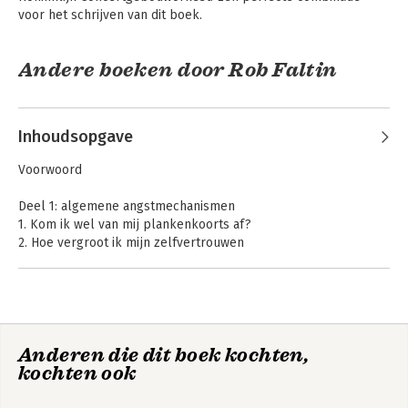
voor het schrijven van dit boek.
Andere boeken door Rob Faltin
Inhoudsopgave
Voorwoord
Deel 1: algemene angstmechanismen
1. Kom ik wel van mij plankenkoorts af?
2. Hoe vergroot ik mijn zelfvertrouwen
3. Help! Mijn gedachten zitten me in de weg!
4. Zin maken: ja het kan! Hoe verhoog ik mijn motivatie?
5. Waar komt plankenkoorts vandaan?
Laat ze maar
Laat ze maar
denken
6. Hoe stel ik me bloot aan moeilijke situaties?
denken
7. Wat wil ik bereiken?
Anderen die dit boek kochten,
8. Blijf aan je plankenkoorts werken!
kochten ook
9. Hoe verwoord ik angstwekkende gedachten?
10. Hoe verander ik angstwekkende gedachten?
Bekijk alle boeken