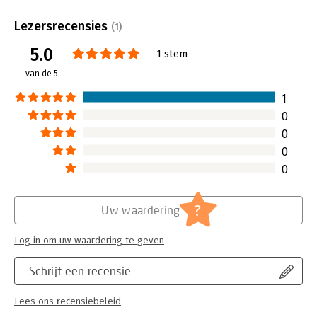
Bindwijze:
paperback
Aantal pagina's:
174
Lezersrecensies
(1)
Uitgever:
Hogrefe Uitgevers BV (CB)
5.0
Druk:
1
1 stem
Verschijningsdatum:
13-4-2011
van de 5
Hoofdrubriek:
Persoonlijke effectiviteit
1
0
0
0
0
?
Uw waardering
Log in om uw waardering te geven
Schrijf een recensie
Lees ons recensiebeleid