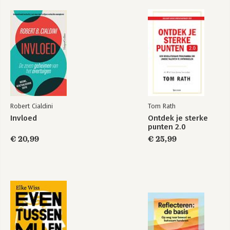
Deel 2: Specifieke soorten plankenkoorts
11. 'O jee, daar gaat-ie weer'- traumaplankenkoorts
12. 'Ze zullen me afwijzen'- sociale plankenkoorts
13. 'Ik val flauw en ik word gek!'- paniekplankenkoorts
14. De controlefreak'- dwangplankenkoorts
15. De piekeraar - piekerplankenkoorts
Deel 3: Aanvullende oefeningen en handleiding voor de
toekomst
16. Als ik me somber voel
Robert Cialdini
Tom Rath
17. Wat kan ik nog meer doen?
Invloed
Ontdek je sterke
18. Hoe voorkom ik een terugval?
punten 2.0
€ 20,99
€ 25,99
Aanbevolen literatuur
Dankwoord
Over de auteur