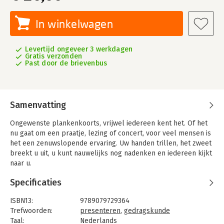
In winkelwagen
Levertijd ongeveer 3 werkdagen
Gratis verzonden
Past door de brievenbus
Samenvatting
Ongewenste plankenkoorts, vrijwel iedereen kent het. Of het
nu gaat om een praatje, lezing of concert, voor veel mensen is
het een zenuwslopende ervaring. Uw handen trillen, het zweet
breekt u uit, u kunt nauwelijks nog nadenken en iedereen kijkt
naar u.
Vaak denken mensen dat hier niets aan te doen is. Niets is
Specificaties
echter minder waar. In 'Plankenkoorts' biedt Rob Faltin
praktische oefeningen - gebaseerd op cognitieve
ISBN13:
9789079729364
gedragstherapie en exposuretherapie - om stapsgewijs
Trefwoorden:
presenteren
,
gedragskunde
gevreesde situaties tegemoet te treden.
Taal:
Nederlands