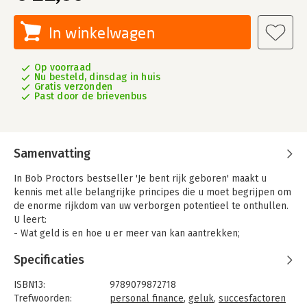
In winkelwagen
Op voorraad
Nu besteld, dinsdag in huis
Gratis verzonden
Past door de brievenbus
Samenvatting
In Bob Proctors bestseller 'Je bent rijk geboren' maakt u
kennis met alle belangrijke principes die u moet begrijpen om
de enorme rijkdom van uw verborgen potentieel te onthullen.
U leert:
- Wat geld is en hoe u er meer van kan aantrekken;
- Hoe u uw eigen toekomst kunt bepalen;
Specificaties
- Hoe u in uw geest welvarende beelden creëert, die zich
vertalen in fantastische resultaten in uw leven;
ISBN13:
9789079872718
- Hoe u overvloed in uw leven brengt;
Trefwoorden:
personal finance
,
geluk
,
succesfactoren
- De rol van vertrouwen in uw succes;