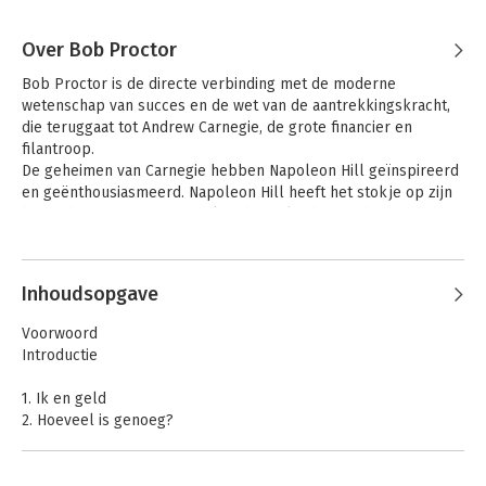
Over Bob Proctor
Bob Proctor is de directe verbinding met de moderne 
wetenschap van succes en de wet van de aantrekkingskracht, 
die teruggaat tot Andrew Carnegie, de grote financier en 
filantroop. 

De geheimen van Carnegie hebben Napoleon Hill geïnspireerd 
en geënthousiasmeerd. Napoleon Hill heeft het stokje op zijn 
beurt doorgegeven aan Earl Nightingale, die het daarna in de 
vaardige handen van Bob Proctor heeft gelegd. Bob Proctor, 
Andere boeken door Bob Proctor
dé inspirator in de bestseller The Secret, werkt al 40 jaar op 
het gebied van geestelijke vermogens. Via zijn programma's, 
Inhoudsopgave
seminars en persoonlijke coaching heeft hij de levens van 
miljoenen mensen veranderd.
Voorwoord
Introductie
1. Ik en geld
2. Hoeveel is genoeg?
3. De plaatjesmaker
4. Laat los en laat het aan God over
5. Verwacht overvloed