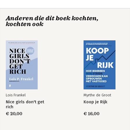
6. De wet van vibratie en aantrekkingskracht
7. De risiconemers
Change Your
Anderen die dit boek kochten,
8. Het scherp van de snede
Paradigm, Change
kochten ook
Your Life
9. Denk niet achteruit
10. De vacuümwet van welvaart
Dankbetuigingen
Additionele programma's en producten
Bekijk alle boeken
Van het bureau van Bob Proctor
Lois Frankel
Myrthe de Groot
Nice girls don't get
Koop je Rijk
rich
€ 20,00
€ 16,00