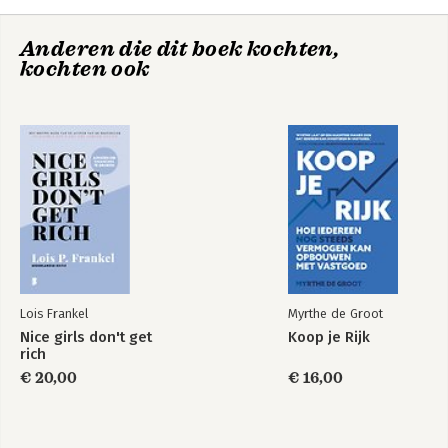
6. De wet van vibratie en aantrekkingskracht
7. De risiconemers
Change Your
Anderen die dit boek kochten,
8. Het scherp van de snede
Paradigm, Change
kochten ook
Your Life
9. Denk niet achteruit
10. De vacuümwet van welvaart
Dankbetuigingen
Additionele programma's en producten
Bekijk alle boeken
Van het bureau van Bob Proctor
Lois Frankel
Myrthe de Groot
Nice girls don't get
Koop je Rijk
rich
€ 20,00
€ 16,00