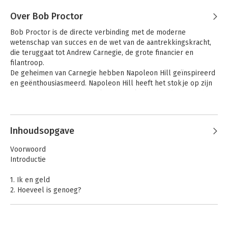
Over Bob Proctor
Bob Proctor is de directe verbinding met de moderne 
wetenschap van succes en de wet van de aantrekkingskracht, 
die teruggaat tot Andrew Carnegie, de grote financier en 
filantroop. 

De geheimen van Carnegie hebben Napoleon Hill geïnspireerd 
en geënthousiasmeerd. Napoleon Hill heeft het stokje op zijn 
beurt doorgegeven aan Earl Nightingale, die het daarna in de 
vaardige handen van Bob Proctor heeft gelegd. Bob Proctor, 
Andere boeken door Bob Proctor
dé inspirator in de bestseller The Secret, werkt al 40 jaar op 
het gebied van geestelijke vermogens. Via zijn programma's, 
Inhoudsopgave
seminars en persoonlijke coaching heeft hij de levens van 
miljoenen mensen veranderd.
Voorwoord
Introductie
1. Ik en geld
2. Hoeveel is genoeg?
3. De plaatjesmaker
4. Laat los en laat het aan God over
5. Verwacht overvloed