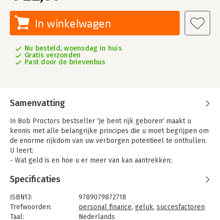
In winkelwagen
Nu besteld, woensdag in huis
Gratis verzonden
Past door de brievenbus
Samenvatting
In Bob Proctors bestseller 'Je bent rijk geboren' maakt u
kennis met alle belangrijke principes die u moet begrijpen om
de enorme rijkdom van uw verborgen potentieel te onthullen.
U leert:
- Wat geld is en hoe u er meer van kan aantrekken;
- Hoe u uw eigen toekomst kunt bepalen;
Specificaties
- Hoe u in uw geest welvarende beelden creëert, die zich
vertalen in fantastische resultaten in uw leven;
ISBN13:
9789079872718
- Hoe u overvloed in uw leven brengt;
Trefwoorden:
personal finance
,
geluk
,
succesfactoren
- De rol van vertrouwen in uw succes;
Taal:
Nederlands
- De wet van de aantrekkingskracht: waarom sommige mensen