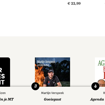
€ 22,99
3
4
izen
Martijn Verspeek
R
in je MT
Goeiegast
Agenda V