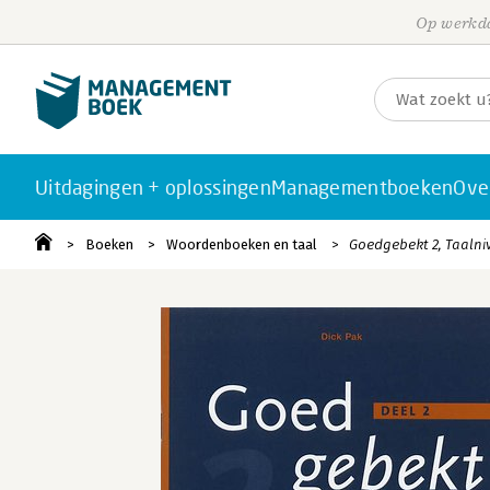
Op werkda
Uitdagingen + oplossingen
Managementboeken
Ove
Boeken
Woordenboeken en taal
Goedgebekt 2, Taalniv