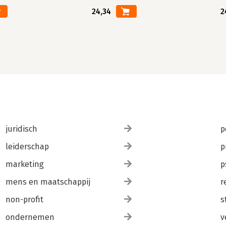
24,34
2
juridisch
p
leiderschap
p
marketing
p
mens en maatschappij
r
non-profit
s
ondernemen
v