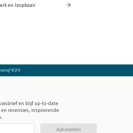
erk en loopbaan
 vanaf €20
uwsbrief en blijf up-to-date
 en recensies, inspirerende
s.
Aanmelden