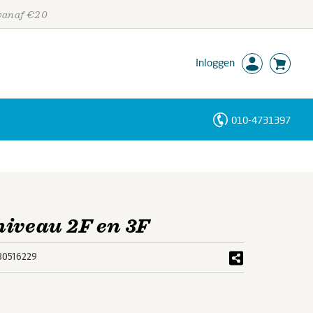
 vanaf €20
Inloggen
010-4731397
Personen
Trefwoorden
niveau 2F en 3F
80516229