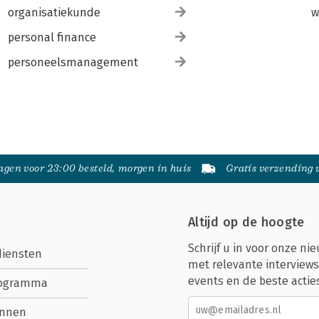
organisatiekunde
w
personal finance
personeelsmanagement
gen voor 23:00 besteld, morgen in huis
Gratis verzending
Altijd op de hoogte
Schrijf u in voor onze nie
diensten
met relevante interviews
events en de beste actie
rogramma
nnen