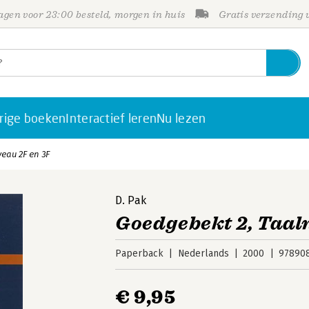
gen voor 23:00 besteld, morgen in huis
Gratis verzending
rige boeken
Interactief leren
Nu lezen
eau 2F en 3F
D. Pak
Goedgebekt 2, Taal
Paperback
Nederlands
2000
97890
€ 9,95