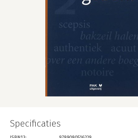
Specificaties
ISBN13:
9789080516229