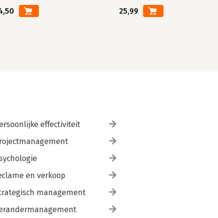
4,50
25,99
ersoonlijke effectiviteit
rojectmanagement
sychologie
eclame en verkoop
trategisch management
erandermanagement