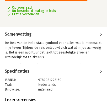
Op voorraad
Nu besteld, dinsdag in huis
Gratis verzonden
Samenvatting
De Reis van de Held staat symbool voor alles wat je meemaakt
in je leven. Tijdens de reis ontvouwt zich wat al in jou aanwezig
is. Het is een avontuur dat leidt tot geestelijke groei en
uiteindelijk tot zelfkennis.
Met deze kaartenreeks heb je een instrument in handen om je
persoonlijke en professionele ontwikkeling te ondersteunen.
Specificaties
De Reis van de Held nodigt je uit om stil te staan en je bewust
te worden van wat op dit moment in jouw leven om aandacht
ISBN13:
9789081292160
vraagt. In de kaarten zijn drie betekenislagen bij elkaar
Taal:
Nederlands
gebracht: het mythologisch verhaal van de reis van de held, de
Bindwijze:
ingenaaid
kennis van oude wijsheidstradities en de Jungiaanse
Aantal pagina's:
72
dieptepsychologie.
Uitgever:
MB Communicatie
Lezersrecensies
Druk:
1
Het maken van de reis kun je zien als het belangrijkste doel