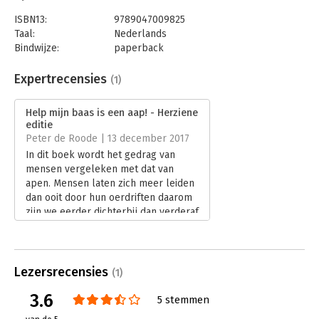
ISBN13:
9789047009825
Taal:
Nederlands
Bindwijze:
paperback
Aantal pagina's:
176
Uitgever:
Business Contact
Expertrecensies
(1)
Druk:
17
Verschijningsdatum:
21-4-2017
Help mijn baas is een aap! - Herziene
editie
Hoofdrubriek:
Organisatiekunde
Peter de Roode | 13 december 2017
In dit boek wordt het gedrag van
mensen vergeleken met dat van
apen. Mensen laten zich meer leiden
dan ooit door hun oerdriften daarom
zijn we eerder dichterbij dan verderaf
van apen komen te staan.
Lees verder
Lezersrecensies
(1)
3.6
5 stemmen