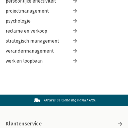
persoonlijke effectiviteit
projectmanagement
psychologie
reclame en verkoop
strategisch management
verandermanagement
werk en loopbaan
Gratis verzending vanaf €20
Klantenservice