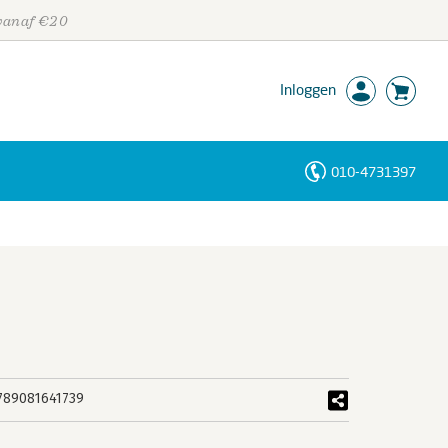
 vanaf €20
Inloggen
010-4731397
Personen
Trefwoorden
789081641739