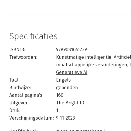
Specificaties
ISBN13:
9789081641739
Trefwoorden:
Kunstmatige intelligentie
,
Artificië
maatschappelijke veranderingen
,
Generatieve AI
Taal:
Engels
Bindwijze:
gebonden
Aantal pagina's:
160
Uitgever:
The Bright ID
Druk:
1
Verschijningsdatum:
9-11-2023