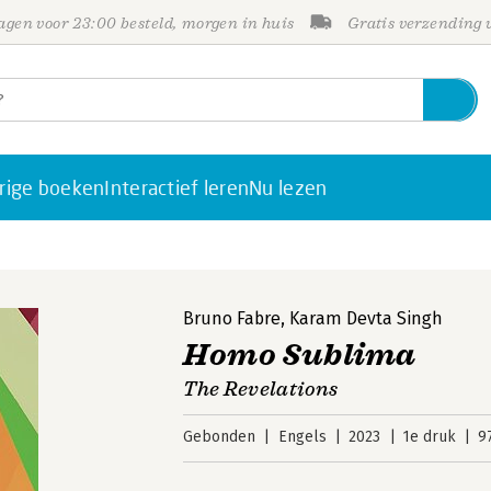
gen voor 23:00 besteld, morgen in huis
Gratis verzending
rige boeken
Interactief leren
Nu lezen
Bruno Fabre
,
Karam Devta Singh
Homo Sublima
The Revelations
Gebonden
Engels
2023
1e druk
9