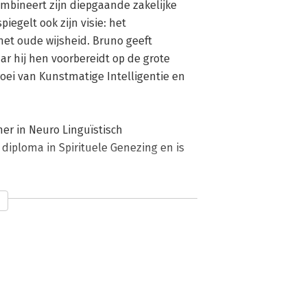
mbineert zijn diepgaande zakelijke 
iegelt ook zijn visie: het 
t oude wijsheid. Bruno geeft 
ar hij hen voorbereidt op de grote 
ei van Kunstmatige Intelligentie en 
er in Neuro Linguïstisch 
diploma in Spirituele Genezing en is 
rweven met eeuwenoude kennis, we een 
en, liefde en respect voor onze 
aar liefde en mededogen niet alleen 
 respectvolle verbinding met de natuur 