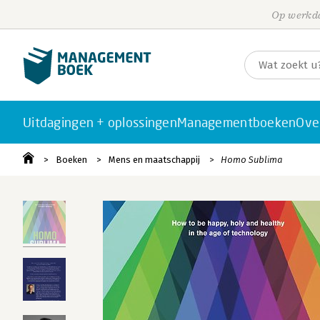
Op werkda
Uitdagingen + oplossingen
Managementboeken
Ove
Boeken
Mens en maatschappij
Homo Sublima