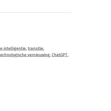
le intelligentie
,
transitie
,
technologische vernieuwing
,
ChatGPT
,