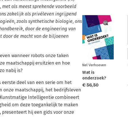
I, met als meest sprekende voorbeeld
ns zakelijk als privéleven ingrijpend
ogieën, zoals synthetische biologie, ons
 handbereik, door de engineering van
t door de macht van de biljoenen
n leven wanneer robots onze taken
nze maatschappij eruitzien en hoe
Nel Verhoeven
o nabij is?
Wat is
onderzoek?
s eerste deel van een serie om het
€ 56,50
n onze maatschappij, het bedrijfsleven
n Kunstmatige Intelligentie combineert
igheid om deze toegankelijk te maken
presenteert hij een gids voor onze