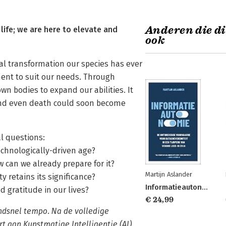
Anderen die di
life; we are here to elevate and
ook
al transformation our species has ever
ent to suit our needs. Through
 bodies to expand our abilities. It
 and even death could soon become
l questions:
echnologically-driven age?
w can we already prepare for it?
Martijn Aslander
 retains its significance?
Informatieautonomie
d gratitude in our lives?
€ 24,99
ndsnel tempo. Na de volledige
rt aan Kunstmatige Intelligentie (AI)