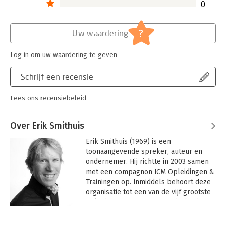
0
?
Uw waardering
Log in om uw waardering te geven
Schrijf een recensie
Lees ons recensiebeleid
Over Erik Smithuis
Erik Smithuis (1969) is een 
toonaangevende spreker, auteur en 
ondernemer. Hij richtte in 2003 samen 
met een compagnon ICM Opleidingen & 
Trainingen op. Inmiddels behoort deze 
organisatie tot een van de vijf grootste 
opleidingsinstituten van Nederland. 
Bovendien werd ICM verkozen tot 
Andere boeken door Erik Smithuis
‘Beste Opleider van Nederland 2013, 