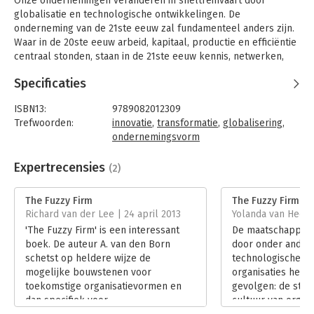
Onze ondernemingen veranderen in sneltreinvaart door
globalisatie en technologische ontwikkelingen. De
onderneming van de 21ste eeuw zal fundamenteel anders zijn.
Waar in de 20ste eeuw arbeid, kapitaal, productie en efficiëntie
centraal stonden, staan in de 21ste eeuw kennis, netwerken,
innovatie en ondernemerschap centraal.
Specificaties
In dit boek wordt de transformatie van ouderwetse
lijnorganisatie naar fluïde netwerk in detail beschreven. Niets
ISBN13:
9789082012309
blijft hetzelfde in deze transformatie. De projectorganisatie
Trefwoorden:
innovatie
,
transformatie
,
globalisering
,
wordt de norm. Grote bedrijven vallen uiteen in innovatieve
ondernemingsvorm
clusters van specialisten en generalisten en nieuwe
Taal:
Nederlands
arbeidsrelaties ontstaan waarin innovatiekracht belangrijker is
Bindwijze:
paperback
Expertrecensies
(2)
dan organisatieloyaliteit. In dit transformatieproces wordt de
Aantal pagina's:
140
grens van de organisatie steeds waziger; de fuzzy firm is
Uitgever:
Uitgeverij Born to Grow
The Fuzzy Firm
The Fuzzy Firm
geboren.
Druk:
1
Richard van der Lee | 24 april 2013
Yolanda van Heese 
Verschijningsdatum:
26-2-2013
'The Fuzzy Firm' is een interessant
De maatschappij i
Dit boek geeft een grondige top-down analyse van
boek. De auteur A. van den Born
door onder andere
kennisorganisaties gebaseerd op de laatste wetenschappelijke
Hoofdrubriek:
Organisatiekunde
schetst op heldere wijze de
technologische on
inzichten. Het is daarom een must-read voor iedereen die
mogelijke bouwstenen voor
organisaties heef
benieuwd is hoe de organisatie van morgen eruit ziet.
toekomstige organisatievormen en
gevolgen: de stru
dan specifiek voor
cultuur van organ