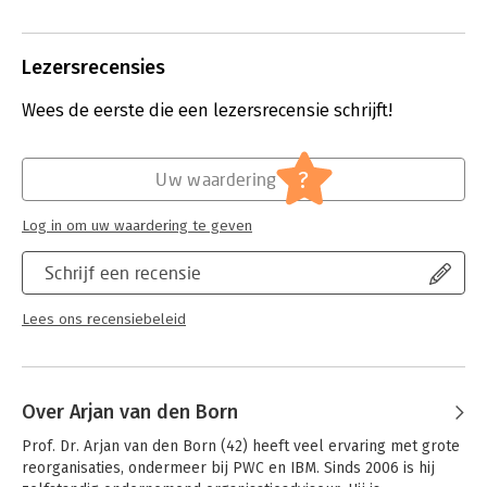
kennisorganisaties. Dit gebaseerd op
anders uit te zien
zaken als de ontwikkelingen in de
afgelopen jaren g
markt en samenleving, de invloed van
'The Fuzzy Firm' l
Lezersrecensies
technologie, de rol van het menselijk
Born op een helde
kapitaal en leiderschap en
organisaties zich 
Wees de eerste die een lezersrecensie schrijft!
bijvoorbeeld het fenomeen van de
Een aanrader voor
klusseneconomie. Leesadvies:
leidinggevende die
Interessant boek voor een ieder die
voorbereiden.
de durf heeft vooruit te denken en
Lees verder
?
Uw waardering
niet wil blijven hangen in de
ingeslepen denk- en
Log in om uw waardering te geven
gedragspatronen, wanneer het gaat
over de ontwikkeling van de mens,
Schrijf een recensie
leiderschap en organisatievormen!
Lees verder
Lees ons recensiebeleid
Over Arjan van den Born
Prof. Dr. Arjan van den Born (42) heeft veel ervaring met grote 
reorganisaties, ondermeer bij PWC en IBM. Sinds 2006 is hij 