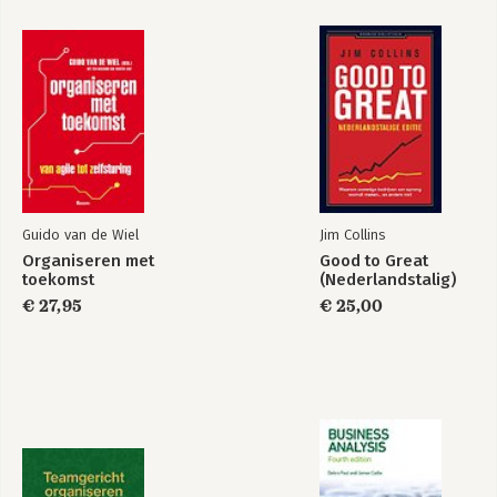
6. Markten versus organisaties
7. Nieuwe samenwerkingsvormen
8. De fuzzy firm
Deel III
9. Creëren en toepassen van kennis
10. Ontwikkelen en beheren van netwerken
11. Leiden van professionals
Deel IV
12. Naar een hoog innovatief hrm systeem
Guido van de Wiel
Jim Collins
13. De juiste persoon voor de juiste klus
Organiseren met
Good to Great
toekomst
(Nederlandstalig)
Deel V
€ 27,95
€ 25,00
14. Back to the future