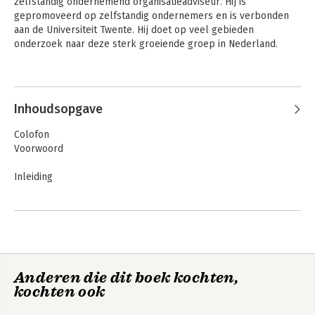
zelfstandig ondernemend organisatieadviseur. Hij is 
gepromoveerd op zelfstandig ondernemers en is verbonden 
aan de Universiteit Twente. Hij doet op veel gebieden 
onderzoek naar deze sterk groeiende groep in Nederland.
Inhoudsopgave
Colofon
Voorwoord
Inleiding
Deel I
1. Talentisme
2. De race tegen de machine
3. Waardecreatie in de netwerkeconomie
4. De projecteneconomie
Anderen die dit boek kochten,
5. De opkomst van de freelancer
kochten ook
Deel II