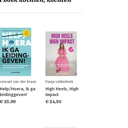
t boek kochten, kochten
Lennart van der Kraan
Danja Lekkerkerk
Help/Hoera, ik ga
High Heels, High
leidinggeven!
Impact
€ 25,99
€ 24,50