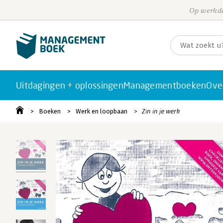
Op werkda
Uitdagingen + oplossingen
Managementboeken
Ove
Boeken
Werk en loopbaan
Zin in je werk