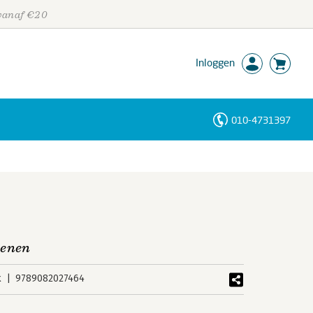
 vanaf €20
Inloggen
010-4731397
Personen
Trefwoorden
senen
k
9789082027464