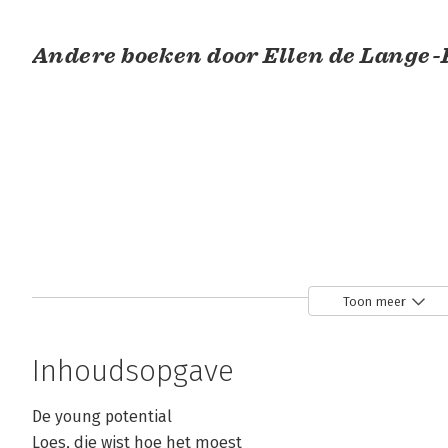
Andere boeken door Ellen de Lange-
Toon meer
De 5
Een zaak van
Ontdek je
groeifasen
fans
begaafdheid
voor zzp'ers
Inhoudsopgave
Bekijk alle boeken
De young potential
Loes, die wist hoe het moest