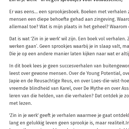
Er was eens... een sprookjesboek. Boeken met verhalen zi
mensen een diepe behoefte gehad aan zingeving. Waarom
allemaal toe? Wat is mijn plaats in het geheel? Waarom d
Dat is wat 'Zin in je werk' wil zijn. Een boek vol verhalen
werken gaan’. Geen sprookjes waarbij je in slaap valt, m
Die je op een andere manier laten kijken naar wat er altijd 
In dit boek lees je geen succesverhalen van buitengew
leest over gewone mensen. Over de Young Potential, ov
Japie en de Reusachtige Reus, en over Loes-die-wist-ho
vreemde blindheid van Karel, over De Mythe en over Asse
leren van die helden, van die verhalen? Dat ontdek je zo
met lezen.
'Zin in je werk' geeft je verhalen waarmee je gaat ontde
lang en gelukkig leven geen sprookje is, maar realiteit.In