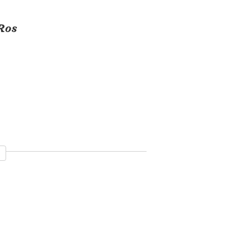
Ros
Een zaak van
Een zaak van
zacht werken
geld