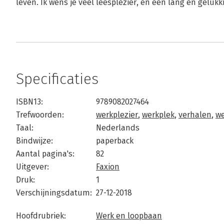
leven. Ik wens je veel leesplezier, en een lang en gelukk
Specificaties
ISBN13:
9789082027464
Trefwoorden:
werkplezier
,
werkplek
,
verhalen
,
we
Taal:
Nederlands
Bindwijze:
paperback
Aantal pagina's:
82
Uitgever:
Faxion
Druk:
1
Verschijningsdatum:
27-12-2018
Hoofdrubriek:
Werk en loopbaan