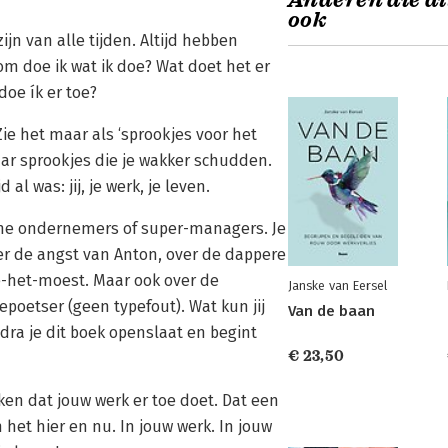
Anderen die di
ook
jn van alle tijden. Altijd hebben
 doe ik wat ik doe? Wat doet het er
oe ík er toe?
. Zie het maar als ‘sprookjes voor het
aar sprookjes die je wakker schudden.
al was: jij, je werk, je leven.
one ondernemers of super-managers. Je
er de angst van Anton, over de dappere
e-het-moest. Maar ook over de
Janske van Eersel
poetser (geen typefout). Wat kun jij
Van de baan
dra je dit boek openslaat en begint
€ 23,50
kken dat jouw werk er toe doet. Dat een
 het hier en nu. In jouw werk. In jouw