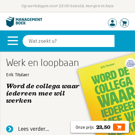
Op werkdagen voor 23:00 besteld, morgen in huis
Werk en loopbaan
Erik Titulaer
Word de collega waar
iedereen mee wil
werken
Met een scherpe pen, een vleugje humor en nul
managementbullshit, neemt Erik Titulaer je mee
23,50
langs de gedragingen, keuzes en inzichten die van
Lees verder...