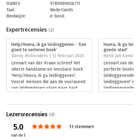
ISBN13:
9789089656711
Taal:
Nederlands
Bindwijze:
e-book
Beveiliging:
watermerk
Bestandsformaat:
epub
Expertrecensies
(2)
Aantal pagina's:
160
Uitgever:
Van Duuren Management
Help/Hoera, ik ga leidinggeven - ‘Een
Hoera, ik ga leidi
Druk:
2
goed te verteren boek’
goede start’
Verschijningsdatum:
31-5-2023
Danny Mullenders | 13 februari 2023
Henk Jan Kamsteeg
Lennart van der Kraan schreef het
Lennart van der K
Hoofdrubriek:
Leiderschap
,
Werk en loopbaan
uiterst handzame en leesbare boek
perfecte boekcad
‘Help/Hoera, ik ga leidinggeven’.
leidinggevenden. ‘
Vooral mensen die aan de vooravond
leidinggeven!’ is 
van leidinggeven staan gaan baat
leidinggevenden d
hebben bij dit boek. In combinatie
verantwoordelijke
met een training of coaching is het
Lees verder
echt van meerwaarde.
Lees verder
Lezersrecensies
(9)
5.0
13 stemmen
van de 5