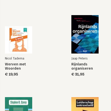
Deel 3 Succesvol blijven 112
7 Zo blijf je groeien 115
Bekijk alle boeken
Deel 4 Maak je succesplan 128
Succesvol voorbereiden 131
Succesvol starten 133
Succesvol blijven 134
Tot slot 135
Bonus 137
Nicol Tadema
Jaap Peters
Dankwoord 141
Werven met
Rijnlands
Andere interessante boeken 143
Woorden
organiseren
Over de auteur 145
€ 19,95
€ 31,95
Bijlagen 146
Bronnen 155