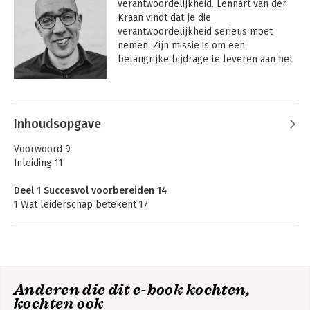
verantwoordelijkheid. Lennart van der 
Kraan vindt dat je die 
verantwoordelijkheid serieus moet 
nemen. Zijn missie is om een 
belangrijke bijdrage te leveren aan het 
verhogen van het niveau van 
leiderschap in Nederland. Als 
Andere boeken door Lennart van
leiderschapscoach helpt hij 
der Kraan
leidinggevenden om de leider te 
Inhoudsopgave
worden die ze willen zijn en waar 
medewerkers recht op hebben.
Voorwoord 9
Inleiding 11
Deel 1 Succesvol voorbereiden 14
1 Wat leiderschap betekent 17
2 Jezelf leren kennen 29
3 Kennismaken met je organisatie 43
Deel 2 Succesvol starten 58
4 Samenwerken met je leidinggevende 61
Anderen die dit e-book kochten,
5 Leidinggeven aan je team 75
Help/Hoera, ik ga
Help/Hoera, ik ga
kochten ook
6 Je kostbare tijd indelen 93
leidinggeven!
leidinggeven!