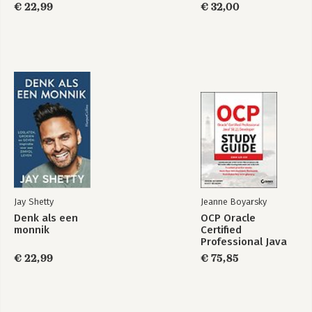
€ 22,99
€ 32,00
Jay Shetty
Jeanne Boyarsky
Denk als een
OCP Oracle
monnik
Certified
Professional Java
SE 21 Developer
€ 22,99
€ 75,85
Study Guide: Exam
1Z0–830