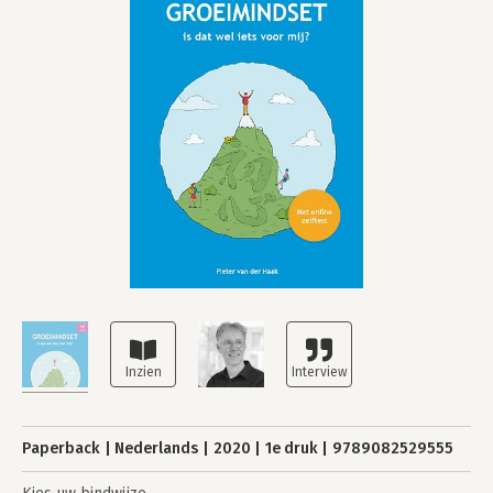
Paperback
Nederlands
2020
1e druk
9789082529555