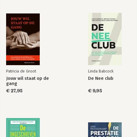
weer een beetje eenvoudiger te 
maken’. Zijn motto: Samen op Avontuur. 
Patricia de Groot
Linda Babcock
Jouw wil staat op de
De Nee club
gang
Trainen en
Wie zorgt dat het
Coachen met
€ 27,95
goed komt?
€ 9,95
speels gemak
Bekijk alle boeken