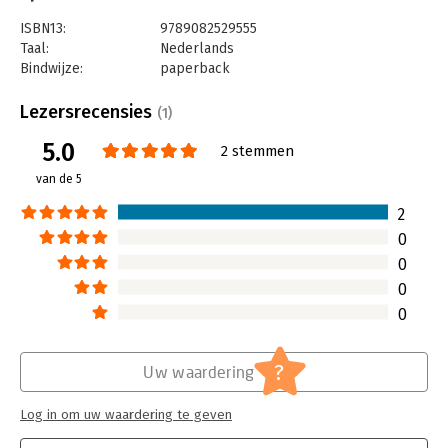
ISBN13:
9789082529555
Taal:
Nederlands
Bindwijze:
paperback
Aantal pagina's:
60
Uitgever:
P&A Talentontwikkeling
Lezersrecensies
(1)
Druk:
1
5.0
Verschijningsdatum:
24-4-2020
2 stemmen
van de 5
Hoofdrubriek:
Psychologie
Serie:
KOE-serie
2
0
0
0
0
?
Uw waardering
Log in om uw waardering te geven