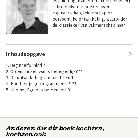
psycholoog, trainer en ondernemer. Hij 
schreef diverse boeken over 
eigenaarschap, leiderschap en 
persoonlijke ontwikkeling, waaronder 
de klassieker Van Vakmanschap naar 
Leiderschap, de bestseller over 
eigenaarschap Wie zorgt dat het goed 
Andere boeken door Pieter van der
komt? en de toegankelijke boeken 
Haak
Groeimindset en Faciliterend 
Inhoudsopgave
Leidinggeven.

1. Beginner’s mind 7
Pieter is eigenaar van Jump Serious 
2. Groeimindset; wat is het eigenlijk? 11
Games en oprichter van P&A 
3. De ontwikkeling van ons brein 19
Talentontwikkeling. Sinds enkele jaren 
4. Hoe ben je geprogrammeerd? 25
is hij vooral actief als spreker, auteur 
5. Hoe het Ego ons belemmert 31
en als ontwikkelaar van 
6. En nu aan het werk 37
ervaringsgerichte werkvormen en 
7. Focus op het proces 39
serious games. 

8. Omgaan met feedback 43
9. Leren te leren, begin klein 47
Als spreker nodigt Pieter je uit om je te 
10. Visualiseren, focus en de moeilijke momenten 51
blijven verwonderen en geen genoegen 
Anderen die dit boek kochten,
Faciliterend
Wie zorgt dat het
te nemen met middelmatigheid. Hij doet 
kochten ook
Nawoord 59
Leidinggeven
goed komt?
dit door, zoals hij zelf zegt, ‘de wereld 