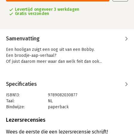
Levertijd ongeveer 3 werkdagen
Gratis verzonden
Samenvatting
Een hooligan zuigt een oog uit van een Bobby.
Een broodje-aap-verhaal?
Of juist daarom meer waar dan welk feit dan ook...
Specificaties
ISBN13:
9789082030877
Taal:
NL
Bindwijze:
paperback
Aantal pagina's:
390
Uitgever:
Elix Uitgevers
Lezersrecensies
Druk:
1
Verschijningsdatum:
15-7-2021
Wees de eerste die een lezersrecensie schrijft!