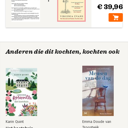
€ 39,96
Anderen die dit kochten, kochten ook
Karin Quint
Emma Doude van
Troostwijk