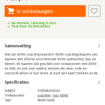
In winkelwagen
Nu besteld, zaterdag in huis
Past door de brievenbus
Samenvatting
Wat zijn ADHD-coachingskaarten?
ADHD-coachingskaarten zijn
kaarten met allerlei verschillende korte opdrachten, tips en
ideeën. De kaarten zijn geschikt voor volwassenen met ADHD
en ADD, en ook voor andere mensen die meer orde en
overzicht willen in hun leven. Je kunt een kaart trekken en de
korte opdracht meteen uitvoeren, en als het een tip of idee
Specificaties
betreft kun je de kaart doorlezen en op je in laten werken. De
kaarten zijn heel eenvoudig in gebruik en bij regelmatig
ISBN13:
9789082035414
gebruik zul je meer rust en overzicht in je leven creëren. Ik
Trefwoorden:
coaching
,
rust
,
ADHD
adviseer je om een eierwekkertje of een ander soort timer aan
Taal:
Nederlands
te schaffen en te gebruiken bij de opdrachten. Zo ga je
Bindwijze:
spel (H)