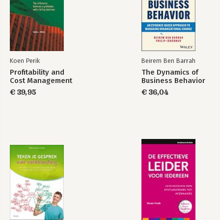
SpeelseKunst
Brainstormkaarten
Bekijk alle boeken
Koen Perik
Beirem Ben Barrah
Profitability and
The Dynamics of
Cost Management
Business Behavior
€ 39,95
€ 36,04