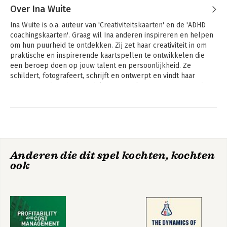
Over Ina Wuite
als een starttijd gebruiken: je begint met de taak/ opdracht en
als je eenmaal in de flow zit dan ga je door. Je hoeft je dus niet
Ina Wuite is o.a. auteur van 'Creativiteitskaarten' en de 'ADHD 
aan de aangegeven tijd te houden. Let wel op dat je niet
coachingskaarten'. Graag wil Ina anderen inspireren en helpen 
doorslaat en te lang doorgaat. 'Ze zijn zo herkenbaar, waar het
om hun puurheid te ontdekken. Zij zet haar creativiteit in om 
echt om gaat, waar dagelijks tegenaan gelopen wordt, niet
praktische en inspirerende kaartspellen te ontwikkelen die 
bedacht vanuit theorie maar uit de praktijk. Fijn!' - Peer Hally,
een beroep doen op jouw talent en persoonlijkheid. Ze 
diagnose ADD. 'Ik vind de coachingskaarten erg leuk en
schildert, fotografeert, schrijft en ontwerpt en vindt haar 
positief, en lekker concreet. Herkenbaar voor mensen met
inspiratie tijdens het wandelen, op zoek naar graffiti en andere 
AD(H)D!' - Dr. Sandra Kooij, psychiater bij PsyQ en
creatieve uitingen om te fotograferen.
initiatiefnemer van St. ADHDFund.
Andere boeken door Ina Wuite
Anderen die dit spel kochten, kochten
ook