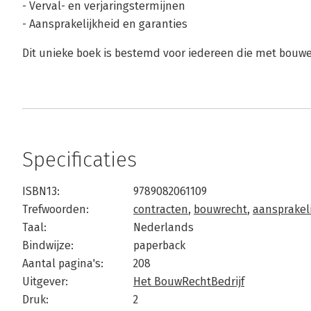
- Verval- en verjaringstermijnen
- Aansprakelijkheid en garanties
Dit unieke boek is bestemd voor iedereen die met bouw
Specificaties
ISBN13:
9789082061109
Trefwoorden:
contracten
,
bouwrecht
,
aansprakel
Taal:
Nederlands
Bindwijze:
paperback
Aantal pagina's:
208
Uitgever:
Het BouwRechtBedrijf
Druk:
2