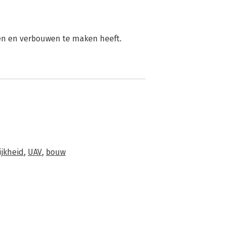
en en verbouwen te maken heeft.
ijkheid
,
UAV
,
bouw