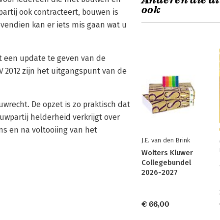
Anderen die di
ook
rtij ook contracteert, bouwen is
endien kan er iets mis gaan wat u
t een update te geven van de
 2012 zijn het uitgangspunt van de
uwrecht. De opzet is zo praktisch dat
wpartij helderheid verkrijgt over
ns en na voltooiing van het
J.E. van den Brink
Wolters Kluwer
Collegebundel
2026-2027
€ 66,00