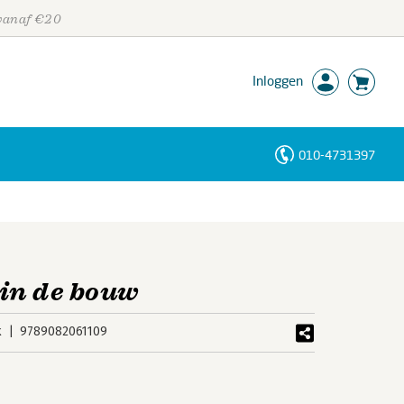
 vanaf €20
Inloggen
010-4731397
Personen
Trefwoorden
in de bouw
k
9789082061109