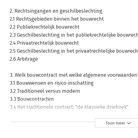
2. Rechtsingangen en geschilbeslechting
2.1 Rechtsgebieden binnen het bouwrecht
2.2 Publiekrechtelijk bouwrecht
2.3 Geschilbeslechting in het publiekrechtelijke bouwrec
2.4 Privaatrechtelijk bouwrecht
2.5 Geschilbeslechting in het privaatrechtelijke bouwrech
2.6 Arbitrage
3. Welk bouwcontract met welke algemene voorwaarden
3.1 Bouwwensen en risico-inschatting
3.2 Traditioneel versus modern
3.3 Bouwcontracten
3.4 Het traditionele contract: "de klassieke driehoek"
3.5 Het moderne contract: het geïntegreerde model
3.6 het "pluscontract": het "geïntegreerd-plus model
Toon meer
3.7 Het "hybride contract": de bouwteamovereenkomst