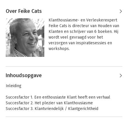
Over Feike Cats
Klanthousiasme- en Verleukerexpert 
Feike Cats is directeur van Houden van 
Klanten en schrijver van 6 boeken. Hij 
wordt veel gevraagd voor het 
verzorgen van inspiratiesessies en 
workshops.

Tevens ondersteunt hij organisaties die 
Andere boeken door Feike Cats
werk willen maken van het 
enthousiasmeren van Klanten en 
Inhoudsopgave
medewerkers. Feike maakt daarbij 
gebruik van Verleuken (de moderne 
Inleiding
vorm van verbeteren) van de 
Klantgerichtheid (Feike noemt dat 
Succesfactor 1. Een enthousiaste Klant heeft een verhaal
Klanthousiasme) om meer uit Klanten 
Succesfactor 2. Het plezier van Klanthousiasme
én medewerkers te halen.

Succesfactor 3. Klantvriendelijk / Klantgerichtheid
Succesfactor 4. Een tevreden Klant / Een enthousiaste Klant
Verleuken heeft volgens Feike niet 
Succesfactor 5. Liever een compliment dan een klacht
alleen te maken met plezier, maar juist 
Succesfactor 6. Jij kan het verschil maken