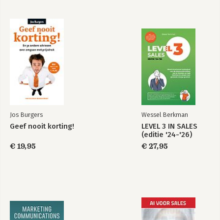
zijn loyaal. Ze zorgen niet alleen voor 
Bekijk alle boeken
nieuwe collega's en omzet, maar 
verlagen het verzuim en verhogen de 
efficiency.

Wie wil dat nou niet?

Jos Burgers
Wessel Berkman
Geef nooit korting!
LEVEL 3 IN SALES
(editie '24-'26)
€ 19,95
€ 27,95