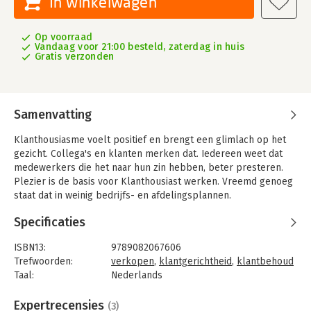
In winkelwagen
Op voorraad
Vandaag voor 21:00 besteld, zaterdag in huis
Gratis verzonden
Samenvatting
Klanthousiasme voelt positief en brengt een glimlach op het
gezicht. Collega's en klanten merken dat. Iedereen weet dat
medewerkers die het naar hun zin hebben, beter presteren.
Plezier is de basis voor Klanthousiast werken. Vreemd genoeg
staat dat in weinig bedrijfs- en afdelingsplannen.
De titel van het boek geeft precies aan wat het doel is: u
Specificaties
inspireren op het gebied van Klanthousiasme.
ISBN13:
9789082067606
Volgens de schrijver wordt te vaak gekeken naar zaken die niet
Trefwoorden:
verkopen
,
klantgerichtheid
,
klantbehoud
goed gaan, terwijl veel meer geleerd kan worden van zaken
Taal:
Nederlands
die wél goed gaan. Daar ligt de basis voor het succes. Acteren
Bindwijze:
paperback
en coachen op pluspunten geeft veel meer energie en
Aantal pagina's:
152
Expertrecensies
(3)