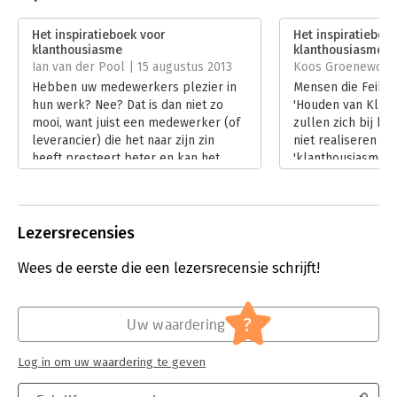
resultaat. Iedereen krijgt toch liever complimenten dan
Uitgever:
Houden van Klanten
klachten?
Druk:
1
Het inspiratieboek voor
Het inspiratieboe
Verschijningsdatum:
4-8-2013
Het boek is opgebouwd uit zes succesfactoren voor
klanthousiasme
klanthousiasme
Ian van der Pool | 15 augustus 2013
Koos Groenewoud 
Klanthousiasme. Iedere succesfactor bestaat uit meerdere
Hoofdrubriek:
Reclame en verkoop
verhalen. Net als een enthousiaste Klant, die heeft ook altijd
Hebben uw medewerkers plezier in
Mensen die Feike C
een verhaal en vertelt de ervaring(en) graag door.
hun werk? Nee? Dat is dan niet zo
'Houden van Klant
mooi, want juist een medewerker (of
zullen zich bij het
leverancier) die het naar zijn zin
niet realiseren dat
heeft presteert beter en kan het
'klanthousiasme' 
verschil maken tussen een tevreden
de naam van zijn be
en een enthousiaste klant.
combinatie met h
Lees verder
Enthousiasme.
Lees verder
Lezersrecensies
Wees de eerste die een lezersrecensie schrijft!
?
Uw waardering
Log in om uw waardering te geven