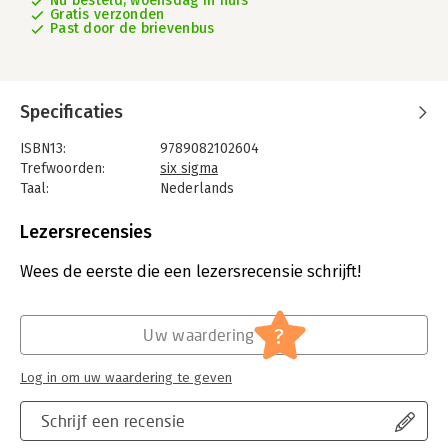
Nu besteld, woensdag in huis
Gratis verzonden
Past door de brievenbus
Specificaties
ISBN13:
9789082102604
Trefwoorden:
six sigma
Taal:
Nederlands
Bindwijze:
paperback
Uitgever:
TLSSC (The Lean Six Sigma Company) via
Lezersrecensies
Van Driel
Druk:
1
Wees de eerste die een lezersrecensie schrijft!
Verschijningsdatum:
1-9-2013
Hoofdrubriek:
Organisatiekunde
?
Uw waardering
Log in om uw waardering te geven
Schrijf een recensie