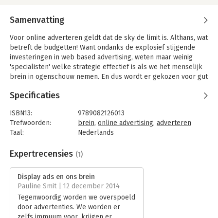
Samenvatting
Voor online adverteren geldt dat de sky de limit is. Althans, wat
betreft de budgetten! Want ondanks de explosief stijgende
investeringen in web based advertising, weten maar weinig
'specialisten' welke strategie effectief is als we het menselijk
brein in ogenschouw nemen. En dus wordt er gekozen voor gut
feeling marketing zonder enige academische basis. Dat heeft
Specificaties
effect. Maar niet het effect wat je wilt, want de CTR's dalen in
TGV-tempo en steeds meer mensen zien de advertenties niet
ISBN13:
9789082126013
eens meer. Weggegooid geld dus!
Trefwoorden:
brein
,
online advertising
,
adverteren
Waarom dat zo is en - veel belangrijker - wat je eraan kunt
Taal:
Nederlands
doen, wordt in dit boek voor het eerst vanuit academisch
Bindwijze:
paperback
oogpunt belicht. Helpt het als banner ads als kleuters met
Aantal pagina's:
198
Expertrecensies
(1)
ADHD over het scherm stuiteren? Zijn pop-ups echt heel erg
Uitgever:
Lancée Enterprises
2006 of hebben ze juist de toekomst? En welke vorm van
Druk:
1
Display ads en ons brein
online adverteren heeft de grootste impact op merkbelevenis
Verschijningsdatum:
7-10-2014
Pauline Smit | 12 december 2014
en koopintentie?
Tegenwoordig worden we overspoeld
Hoofdrubriek:
Marketing
door advertenties. We worden er
Assistant Professor Digitale Marketing Emile Lancée (Vrije
zelfs immuum voor, krijgen er
Universiteit Amsterdam, Antwerp Management School) strooit