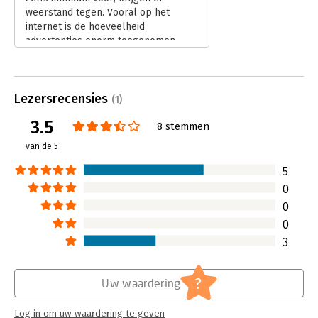
weerstand tegen. Vooral op het
in dit boek niet alleen met diepgaande en zeer bruikbare
internet is de hoeveelheid
inzichten, maar vooral met verrassende feitjes en (zeer!)
advertenties enorm toegenomen.
radicale tips. Online adverteren was al hot. Na het lezen van dit
Maar als we zo’n hoeveelheid
boek wordt het eindelijk nog winstgevender...
advertenties hebben, zien we ze dan
nog wel en hebben ze dan nog wel
Lezersrecensies
resultaat?
(1)
Lees verder
3.5
8 stemmen
van de 5
5
0
0
0
3
?
Uw waardering
Log in om uw waardering te geven