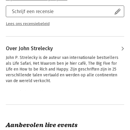
Schrijf een recensie
Lees ons recensiebeleid
Over John Strelecky
John P. Strelecky is de auteur van internationale bestsellers 
als Life Safari, Het Waarom ben je hier café, The Big Five for 
Life en How to be Rich and Happy. Zijn geschriften zijn in 25 
verschillende talen vertaald en werden op alle continenten 
van de wereld verkocht.

Kort geleden werd hij naast Oprah Winfrey, Wayne Dyer, 
Deepak Chopra en Stephen R. Covey gelauwerd als een van de 
Andere boeken door John Strelecky
honderd meest invloedrijke en toonaangevende personen op 
het terrein van leiderschap en persoonlijke ontwikkeling. In 
aanvulling op zijn boeken biedt hij regelmatig stof tot 
nadenken aan via zijn blog op www.bigfiveforlife.com.

Aanbevolen live events