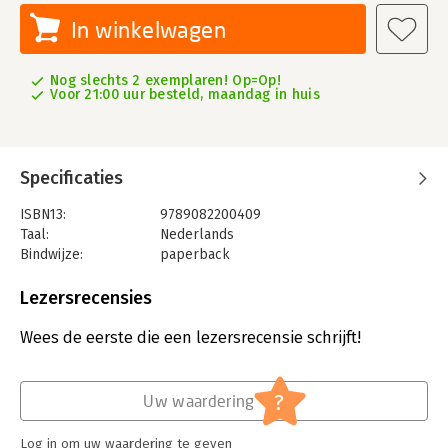
In winkelwagen
Nog slechts 2 exemplaren! Op=Op!
Voor 21:00 uur besteld, maandag in huis
Specificaties
ISBN13:
9789082200409
Taal:
Nederlands
Bindwijze:
paperback
Aantal pagina's:
132
Uitgever:
Big Five for Life
Lezersrecensies
Verschijningsdatum:
15-4-2014
Wees de eerste die een lezersrecensie schrijft!
Hoofdrubriek:
Spiritualiteit
?
Uw waardering
Log in om uw waardering te geven