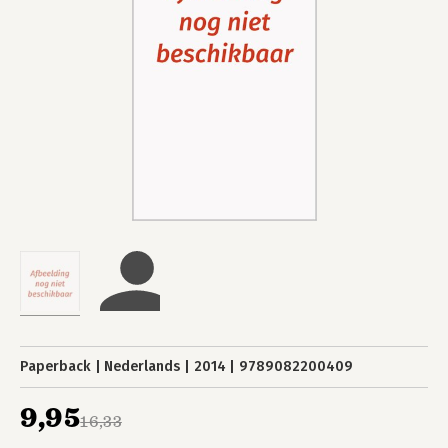
Paperback
Nederlands
2014
9789082200409
9,95
16,33