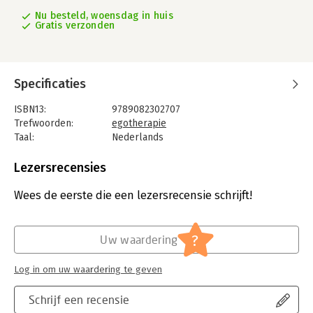
Nu besteld, woensdag in huis
Gratis verzonden
Specificaties
ISBN13:
9789082302707
Trefwoorden:
egotherapie
Taal:
Nederlands
Bindwijze:
ingenaaid
Aantal pagina's:
96
Lezersrecensies
Uitgever:
Nederlandse Vereniging Ergotherapie
Druk:
1
Wees de eerste die een lezersrecensie schrijft!
Verschijningsdatum:
23-1-2019
Hoofdrubriek:
Psychologie
?
Uw waardering
Log in om uw waardering te geven
Schrijf een recensie