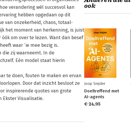
Anderen die di
ook
 hoe verandering wél succesvol kan
ervaring hebben opgedaan op dit
se van onzekerheid, chaos, totaal-
jk het moment van herkenning, is juist
r óók om over te lezen. Want dan besef
heeft waar ‘ie mee bezig is.
 die zij waarneemt. In de
ichzelf. Eén model staat hierin
aar te doen, fouten te maken en ervan
doorlopen. Door dat inzicht besloot ze
Joop Snijder
or inspirerende quotes van grote
Doeltreffend met
AI-agents
 Ekster Visualisatie.
€ 24,95