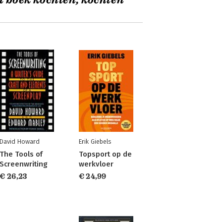
t boek kochten, kochten
David Howard
Erik Giebels
The Tools of
Topsport op de
Screenwriting
werkvloer
€ 26,23
€ 24,99