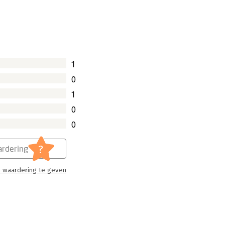
1
0
1
0
0
?
rdering
 waardering te geven