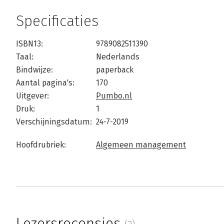
Specificaties
ISBN13:
9789082511390
Taal:
Nederlands
Bindwijze:
paperback
Aantal pagina's:
170
Uitgever:
Pumbo.nl
Druk:
1
Verschijningsdatum:
24-7-2019
Hoofdrubriek:
Algemeen management
Lezersrecensies