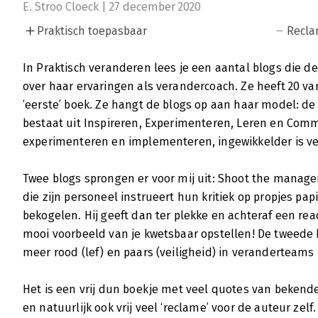
E. Stroo Cloeck | 27 december 2020
Praktisch toepasbaar
Recl
In Praktisch veranderen lees je een aantal blogs die d
over haar ervaringen als verandercoach. Ze heeft 20 va
‘eerste’ boek. Ze hangt de blogs op aan haar model: de
bestaat uit Inspireren, Experimenteren, Leren en Comm
experimenteren en implementeren, ingewikkelder is ver
Twee blogs sprongen er voor mij uit: Shoot the manage
die zijn personeel instrueert hun kritiek op propjes pa
bekogelen. Hij geeft dan ter plekke en achteraf een rea
mooi voorbeeld van je kwetsbaar opstellen! De tweede b
meer rood (lef) en paars (veiligheid) in veranderteams 
Het is een vrij dun boekje met veel quotes van bekend
en natuurlijk ook vrij veel ‘reclame’ voor de auteur zelf.