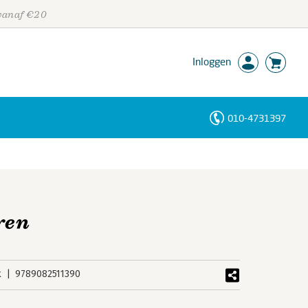
 vanaf €20
Inloggen
010-4731397
Personen
Trefwoorden
ren
k
9789082511390