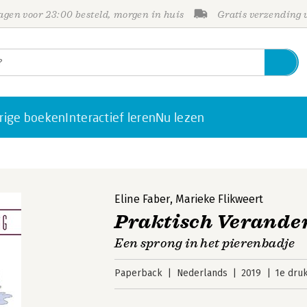
gen voor 23:00 besteld, morgen in huis
Gratis verzending
rige boeken
Interactief leren
Nu lezen
Eline Faber
,
Marieke Flikweert
Praktisch Verande
Een sprong in het pierenbadje
Paperback
Nederlands
2019
1e dru