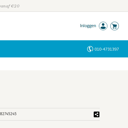
 vanaf €20
Inloggen
010-4731397
Personen
Trefwoorden
82745245