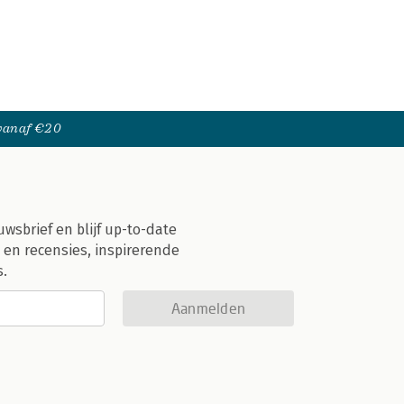
 vanaf €20
uwsbrief en blijf up-to-date
 en recensies, inspirerende
s.
Aanmelden