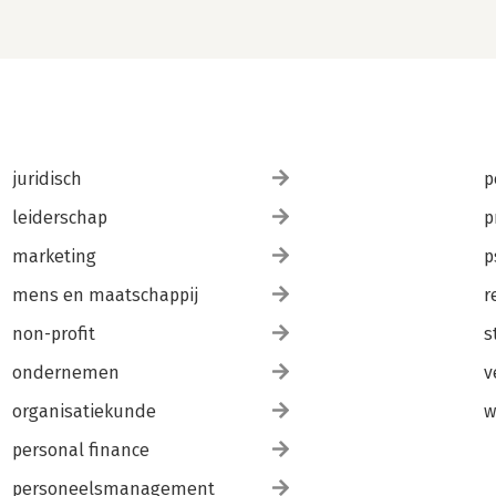
juridisch
p
leiderschap
p
marketing
p
mens en maatschappij
r
non-profit
s
ondernemen
v
organisatiekunde
w
personal finance
personeelsmanagement