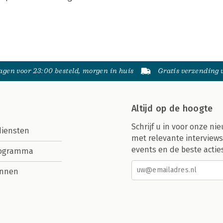
gen voor 23:00 besteld, morgen in huis
Gratis verzending
Altijd op de hoogte
Schrijf u in voor onze nie
diensten
met relevante interviews
events en de beste actie
rogramma
nnen