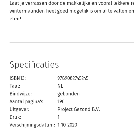
Laat je verrassen door de makkelijke en vooral lekkere r
wintermaanden heel goed mogelijk is om af te vallen en
eten!
Specificaties
ISBN13:
9789082745245
Taal:
NL
Bindwijze:
gebonden
Aantal pagina's:
196
Uitgever:
Project Gezond B.V.
Druk:
1
Verschijningsdatum:
1-10-2020