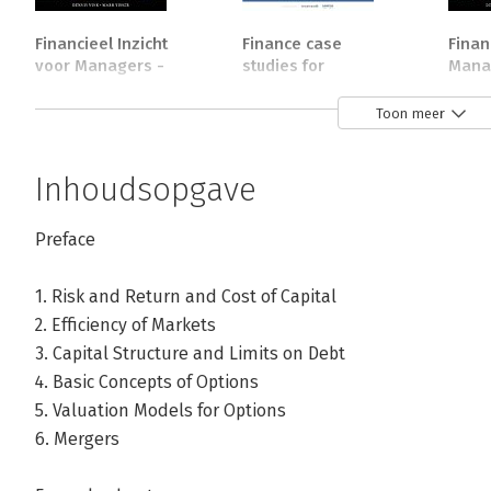
Financieel Inzicht
Finance case
Finan
voor Managers -
studies for
Manag
Zo werkt het!
managers
Guide
Work
Toon meer
Bekijk alle boeken
Inhoudsopgave
Preface
1. Risk and Return and Cost of Capital
2. Efficiency of Markets
3. Capital Structure and Limits on Debt
4. Basic Concepts of Options
5. Valuation Models for Options
6. Mergers