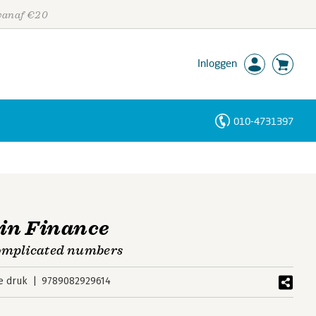
 vanaf €20
Inloggen
010-4731397
Personen
Trefwoorden
 in Finance
omplicated numbers
e druk
9789082929614