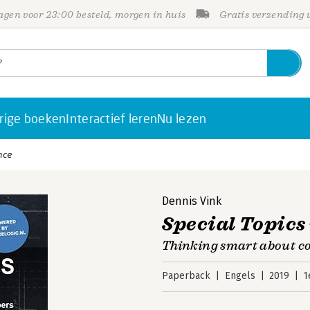
gen voor 23:00 besteld, morgen in huis
Gratis verzending
rige boeken
Interactief leren
Nu lezen
nce
Dennis Vink
Special Topics
Thinking smart about c
Paperback
Engels
2019
1