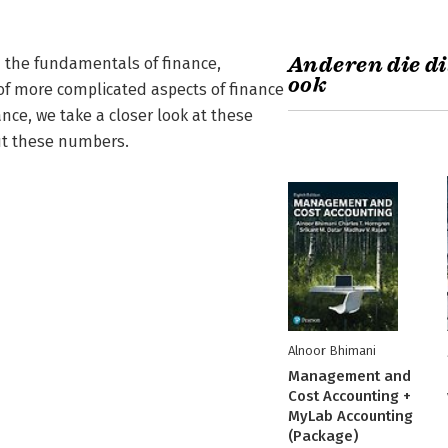
Anderen die di
d the fundamentals of finance,
ook
of more complicated aspects of finance
ance, we take a closer look at these
ut these numbers.
Alnoor Bhimani
Management and
Cost Accounting +
MyLab Accounting
(Package)