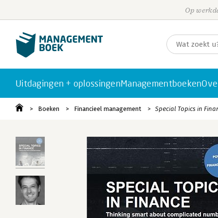
Op werkda
Uitdagingen + oplossingen
Managementboeken
Ove
Boeken
Financieel management
Special Topics in Fina