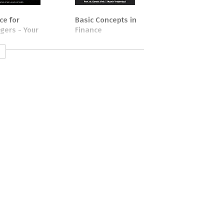
ce for
Basic Concepts in
ers - Your
Finance
 to How it
s