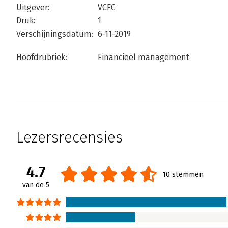
Uitgever:
VCFC
Druk:
1
Verschijningsdatum:
6-11-2019
Hoofdrubriek:
Financieel management
Lezersrecensies
4.7
10 stemmen
van de 5