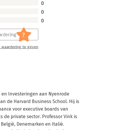
0
0
0
?
rdering
 waardering te geven
n en Investeringen aan Nyenrode 
n de Harvard Business School. Hij is 
nance voor executive boards van 
 de private sector. Professor Vink is 
België, Denemarken en Italië. 