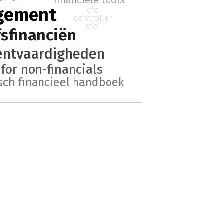
financiële tools
agement
cfo
controller
cfo
fsfinanciën
ntvaardigheden
 for non-financials
sch financieel handboek