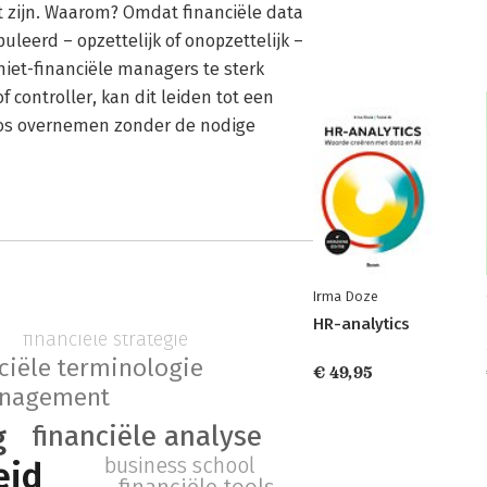
t zijn. Waarom? Omdat financiële data
leerd – opzettelijk of onopzettelijk –
iet-financiële managers te sterk
 controller, kan dit leiden tot een
ekloos overnemen zonder de nodige
Irma Doze
HR-analytics
financiële strategie
ciële terminologie
€ 49,95
nagement
g
financiële analyse
business school
eid