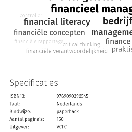
financieel man
controller
bedrij
financial literacy
manageme
financiële concepten
finance
financiële rapportage
critical thinking
prakti
financiële verantwoordelijkheid
Specificaties
ISBN13:
9789090396545
Taal:
Nederlands
Bindwijze:
paperback
Aantal pagina's:
150
Uitgever:
VCFC