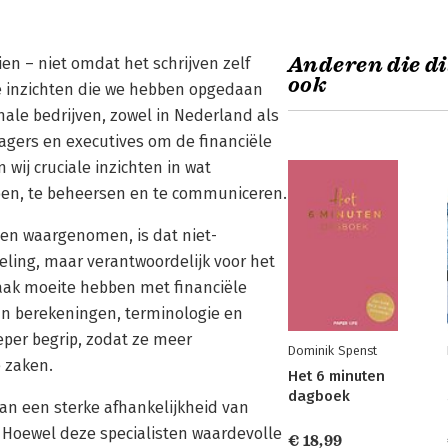
Anderen die di
ien – niet omdat het schrijven zelf
ook
e inzichten die we hebben opgedaan
ale bedrijven, zowel in Nederland als
ers en executives om de financiële
wij cruciale inzichten in wat
jpen, te beheersen en te communiceren.
n waargenomen, is dat niet-
eling, maar verantwoordelijk voor het
vaak moeite hebben met financiële
van berekeningen, terminologie en
per begrip, zodat ze meer
Dominik Spenst
e zaken.
Het 6 minuten
dagboek
van een sterke afhankelijkheid van
. Hoewel deze specialisten waardevolle
€ 18,99