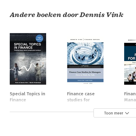
Andere boeken door Dennis Vink
Special Topics in
Finance case
Finan
Finance
studies for
Manag
managers
Guide
Work
Toon meer
Bekijk alle boeken