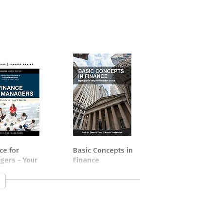
ce for
Basic Concepts in
ers - Your
Finance
 to How it
s