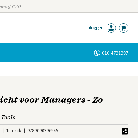
 vanaf €20
Inloggen
010-4731397
Personen
Trefwoorden
icht voor Managers - Zo
 Tools
5
1e druk
9789090396545