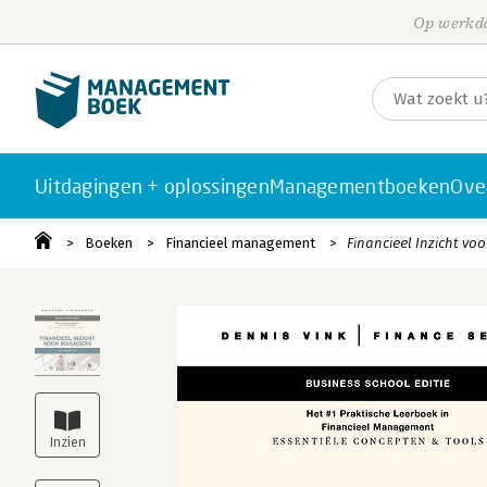
Op werkda
Uitdagingen + oplossingen
Managementboeken
Ove
Boeken
Financieel management
Financieel Inzicht vo