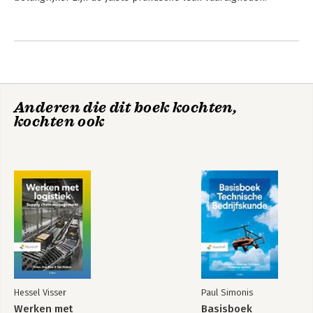
Andere boeken door Ton van
Kollenburg
Anderen die dit boek kochten,
kochten ook
Lean Green Belt
Bekijk alle boeken
Hessel Visser
Paul Simonis
Werken met
Basisboek