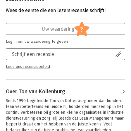
maken van tools in plaats van aan het overdragen van kennis.
Aantal pagina's:
128
Uitgever:
Protean Management Solutions BV
Wees de eerste die een lezersrecensie schrijft!
Het boek is geschikt voor iedereen die Lean Orange Belt wil
Druk:
1
worden en studenten, in het laatste jaar van het MBO of de
Verschijningsdatum:
1-8-2020
eerste jaren van het HBO, die met Lean Management aan de
?
Uw waardering
slag willen.
Hoofdrubriek:
Verandermanagement
Log in om uw waardering te geven
Schrijf een recensie
Lees ons recensiebeleid
Over Ton van Kollenburg
Sinds 1990 begeleidde Ton van Kollenburg meer dan honderd 
lean verbeterteams en leidde hij honderden mensen op in het 
continu verbeteren bij grote en kleine organisaties in industrie, 
dienstverlening en zorg. Hij leerde dat Lean Management maar 
beperkt draait om het hebben van de juiste kennis. Veel 
belangrijker zijn de juiste praktische lean vaardigheden.