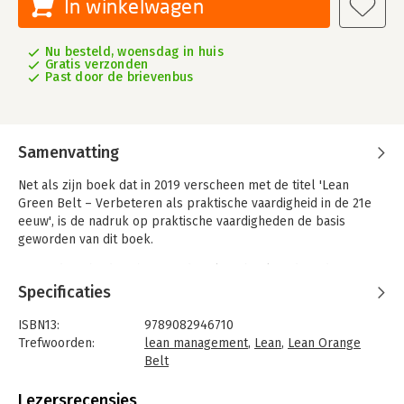
In winkelwagen
Nu besteld, woensdag in huis
Gratis verzonden
Past door de brievenbus
Samenvatting
Net als zijn boek dat in 2019 verscheen met de titel 'Lean
Green Belt – Verbeteren als praktische vaardigheid in de 21e
eeuw', is de nadruk op praktische vaardigheden de basis
geworden van dit boek.
Het onderscheidt zich van andere lean boeken door de grote
aandacht voor de praktisch toepassing van Lean Management
Specificaties
met veel voorbeelden, oefeningen en praktische tips. Met dit
boek kan de lezer zich grotendeels zelfstandig de kennis en
ISBN13:
9789082946710
vaardigheden eigen maken die horen bij de 'Lean Orange Belt
Trefwoorden:
lean management
,
Lean
,
Lean Orange
van de 21e eeuw'. Het gebruik van dit boek, in lessen en
Belt
trainingen over Lean Management, zorgt dat meer aandacht kan
Taal:
Nederlands
worden besteed aan het oefenen van de principes en gebruik
Bindwijze:
paperback
Lezersrecensies