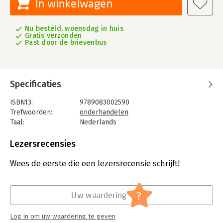
In winkelwagen
Nu besteld, woensdag in huis
Gratis verzonden
Past door de brievenbus
Specificaties
ISBN13:
9789083002590
Trefwoorden:
onderhandelen
Taal:
Nederlands
Bindwijze:
gebonden
Aantal pagina's:
130
Lezersrecensies
Uitgever:
Amende Advocatuur
Druk:
2
Wees de eerste die een lezersrecensie schrijft!
Verschijningsdatum:
1-3-2019
Hoofdrubriek:
Persoonlijke effectiviteit
?
Uw waardering
Log in om uw waardering te geven