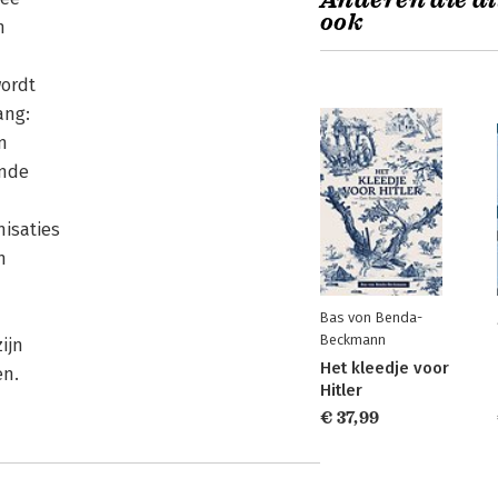
Anderen die di
ook
n
wordt
ang:
n
inde
nisaties
n
Bas von Benda-
Beckmann
ijn
Het kleedje voor
en.
Hitler
€ 37,99