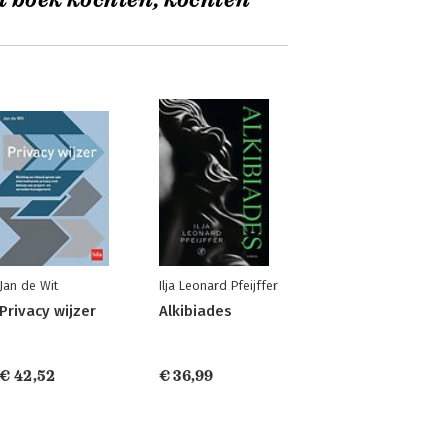
t boek kochten, kochten
Jan de Wit
Ilja Leonard Pfeijffer
Privacy wijzer
Alkibiades
€ 42,52
€ 36,99