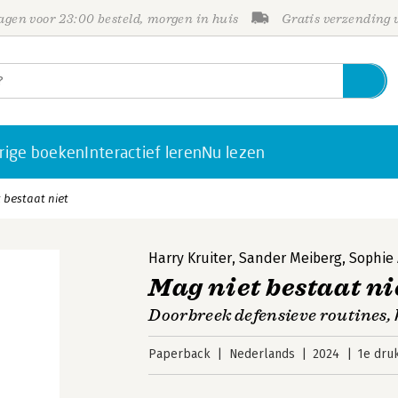
gen voor 23:00 besteld, morgen in huis
Gratis verzending
rige boeken
Interactief leren
Nu lezen
 bestaat niet
Harry Kruiter
,
Sander Meiberg
,
Sophie 
Mag niet bestaat ni
Doorbreek defensieve routines,
Paperback
Nederlands
2024
1e dru