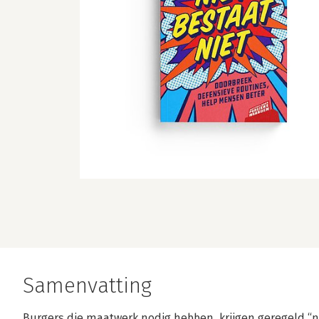
Samenvatting
Burgers die maatwerk nodig hebben, krijgen geregeld “