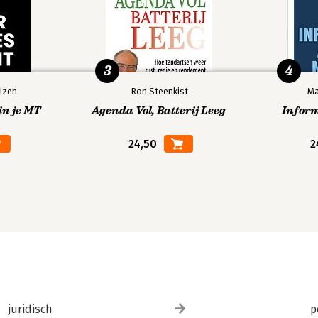
3
4
izen
Ron Steenkist
Ma
in je MT
Agenda Vol, Batterij Leeg
Infor
24,50
2
juridisch
p