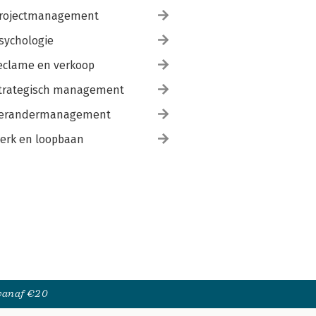
rojectmanagement
sychologie
eclame en verkoop
trategisch management
erandermanagement
erk en loopbaan
 vanaf €20