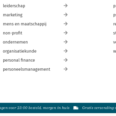
leiderschap
p
marketing
p
mens en maatschappij
r
non-profit
s
ondernemen
v
organisatiekunde
w
personal finance
personeelsmanagement
gen voor 23:00 besteld, morgen in huis
Gratis verzending