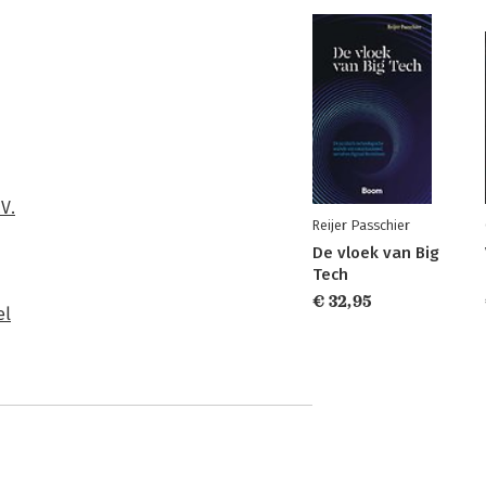
V.
Reijer Passchier
De vloek van Big
Tech
€ 32,95
el