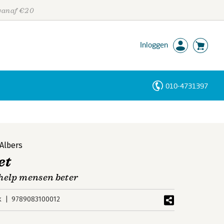
 vanaf €20
Inloggen
010-4731397
Personen
Trefwoorden
Albers
et
 help mensen beter
k
9789083100012