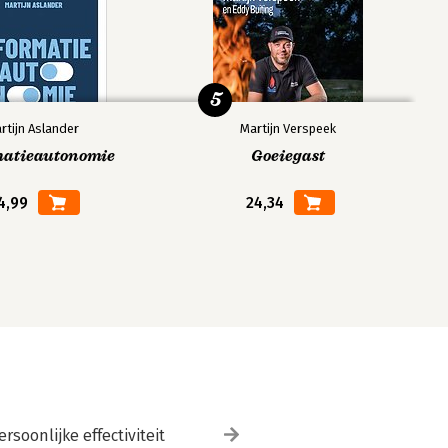
5
rtijn Aslander
Martijn Verspeek
matieautonomie
Goeiegast
4,99
24,34
ersoonlijke effectiviteit